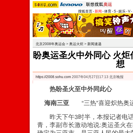
搜狐首页
-
新闻
-
体育
-
S
-
娱乐
-
V
-
北京2008年奥运会
>
奥运火炬
>
新闻速递
盼奥运圣火中外同心 火炬
想
https://2008.sohu.com
2007年04月27日17:13 北京晚报
热盼圣火至中外同此心
海南三亚
“三热”喜迎炽热奥
昨天下午3时半，本报记者电话
青，李副市长激动地说:奥运圣火
确定为三亚市，是三亚人民的最大