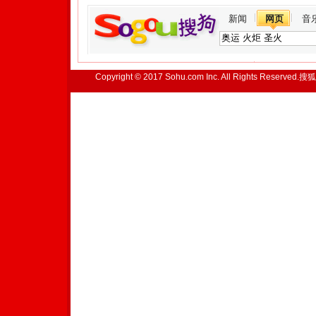
新闻
网页
音
Copyright © 2017 Sohu.com Inc. All Rights Reserved