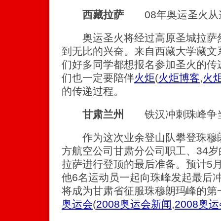
西藏拉萨
08年奥运圣火从
奥运圣火将经过高原圣城拉萨然
到无比的兴奋。来自西藏大学藏文
们好多同学都想报名参加圣火的传
们也一定要陪伴
火炬
(
火炬博客
,
火
的传递过程。
甘肃兰州
铁汉冲刺珠峰争
作为这次业余登山队攀登珠穆朗
方航空公司甘肃分公司职工、34
拉萨进行登顶的最后准备。预计5月
他6名运动员一起向珠峰发起最后
将成为甘肃省征服珠穆朗玛峰的第
奥运会
(
2008奥运会新闻
,
2008奥