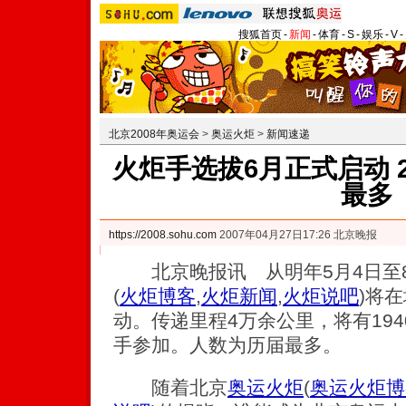
搜狐首页
-
新闻
-
体育
-
S
-
娱乐
-
V
-
北京2008年奥运会
>
奥运火炬
>
新闻速递
火炬手选拔6月正式启动 
最多
https://2008.sohu.com
2007年04月27日17:26 北京晚报
北京晚报讯 从明年5月4日至8
(
火炬博客
,
火炬新闻
,
火炬说吧
)
将在
动。传递里程4万余公里，将有194
手参加。人数为历届最多。
随着北京
奥运火炬
(
奥运火炬博