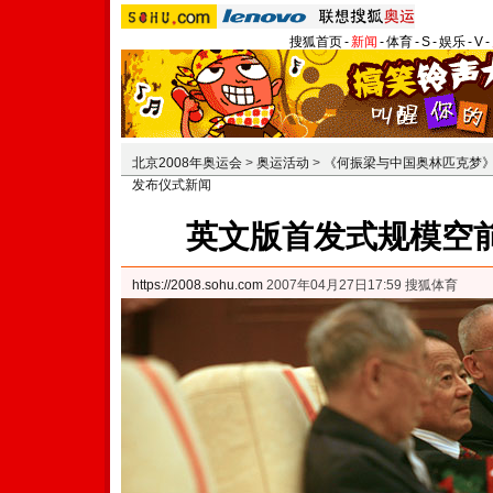
搜狐首页
-
新闻
-
体育
-
S
-
娱乐
-
V
-
北京2008年奥运会
>
奥运活动
>
《何振梁与中国奥林匹克梦》
发布仪式新闻
英文版首发式规模空前
https://2008.sohu.com
2007年04月27日17:59 搜狐体育