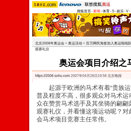
搜狐首页
-
新闻
-
体育
-
S
-
娱乐
-
V
-
北京2008年奥运会
>
奥运活动
>
百万网民海签加入奥运啦啦
观赛礼仪
奥运会项目介绍之
https://2008.sohu.com
2007年04月28日19:58 北京晚报
起源于欧洲的马术有着“贵族运
普及程度不高，很多观众对马术运
众在赞赏马术选手及其坐骑的翩翩
观赛礼仪，并看懂这项运动呢？对
会马术项目竞赛主任常伟。