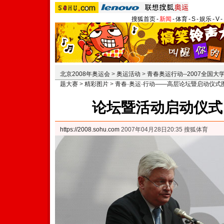
搜狐首页
-
新闻
-
体育
-
S
-
娱乐
-
V
-
北京2008年奥运会
>
奥运活动
>
青春奥运行动--2007全国
题大赛
>
精彩图片
>
青春·奥运·行动——高层论坛暨启动仪式
论坛暨活动启动仪式
https://2008.sohu.com
2007年04月28日20:35 搜狐体育