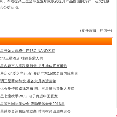
利。本着提高三星全球企业形象以及提升产品价值的方针，在火炬接
会公益活动。
(责任编辑：严国平)
星开始大规模生产16G NAND闪存
当地三星酒店”往往是蒙人的
三星内存市占率跌至新低 龙头地位岌岌可危
星启动“爱之光行动” 资助广东1500名白内障患者
低调三星蓄势待发 准备六月奥运营销
奥运火炬传递路线发布 四川三星堆欲造铜人迎接
星七度携手WCG 电子奥运中国受宠
星签约国际奥委会 赞助奥运会至2016年
三星续签奥运顶级赞助商 时间横跨四届奥运会