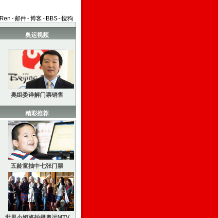
aRen
-
邮件
-
博客
-
BBS
-
搜狗
奥运视频
奥组委详解门票销售
精彩推荐
五龄童抽中七张门票
世界小姐将拍摄奥运MTV