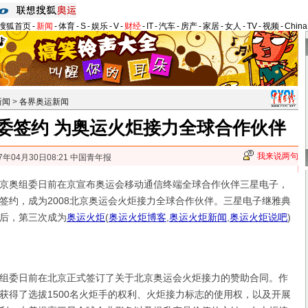
搜狐首页
-
新闻
-
体育
-
S
-
娱乐
-
V
-
财经
-
IT
-
汽车
-
房产
-
家居
-
女人
-
TV
-
视频
-
Chin
新闻
>
各界奥运新闻
委签约 为奥运火炬接力全球合作伙伴
我来说两句
7年04月30日08:21 中国青年报
奥组委日前在京宣布奥运会移动通信终端全球合作伙伴三星电子，
签约，成为2008北京奥运会火炬接力全球合作伙伴。三星电子继雅典
后，第三次成为
奥运火炬
(
奥运火炬博客
,
奥运火炬新闻
,
奥运火炬说吧
)
委日前在北京正式签订了关于北京奥运会火炬接力的赞助合同。作
获得了选拔1500名火炬手的权利、火炬接力标志的使用权，以及开展