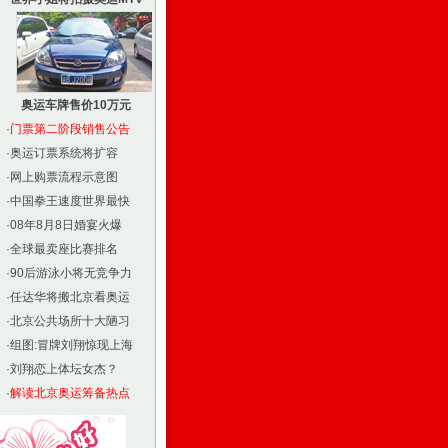
奥运车牌售价10万元
·
门票第二阶段销售公告
·
奥运订票系统将扩容
·
网上购票流程示意图
·
中国拳王速度世界最快
·
08年8月8日婚宴火爆
·
全球最卖座比赛排名
·
90后游泳小将无竞争力
·
任达华将搬北京看奥运
·
北京公共场所十大陋习
·
组图:冒牌刘翔惊现上海
·
刘翔恋上体坛女杰？
·
解读北京奥运筹备热点