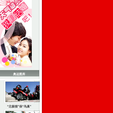
奥运图库
“北极猫”保“鸟巢”