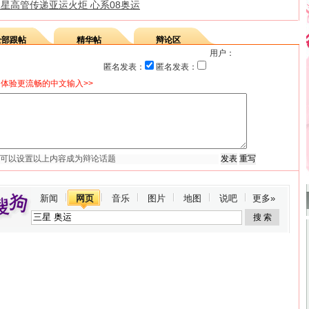
星高管传递亚运火炬 心系08奥运
全部跟帖
精华帖
辩论区
用户：
匿名发表：
匿名发表：
体验更流畅的中文输入>>
新闻
网页
音乐
图片
地图
说吧
更多»