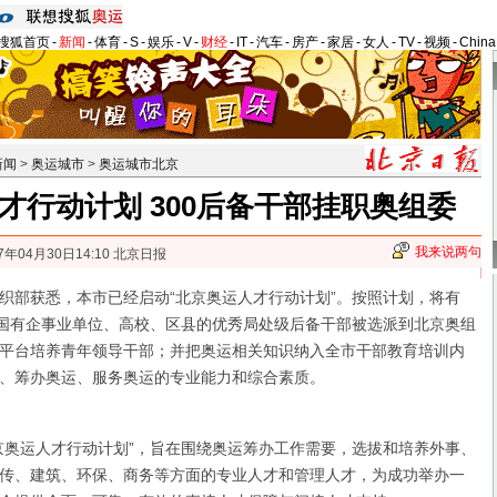
搜狐首页
-
新闻
-
体育
-
S
-
娱乐
-
V
-
财经
-
IT
-
汽车
-
房产
-
家居
-
女人
-
TV
-
视频
-
Chin
新闻
>
奥运城市
>
奥运城市北京
才行动计划 300后备干部挂职奥组委
我来说两句
7年04月30日14:10 北京日报
部获悉，本市已经启动“北京奥运人才行动计划”。按照计划，将有
、国有企事业单位、高校、区县的优秀局处级后备干部被选派到北京奥组
平台培养青年领导干部；并把奥运相关知识纳入全市干部教育培训内
、筹办奥运、服务奥运的专业能力和综合素质。
奥运人才行动计划”，旨在围绕奥运筹办工作需要，选拔和培养外事、
传、建筑、环保、商务等方面的专业人才和管理人才，为成功举办一