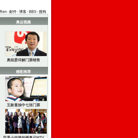
aRen
-
邮件
-
博客
-
BBS
-
搜狗
奥运视频
奥组委详解门票销售
精彩推荐
五龄童抽中七张门票
世界小姐将拍摄奥运MTV