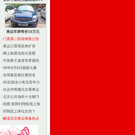
奥运车牌售价10万元
·
门票第二阶段销售公告
·
奥运订票系统将扩容
·
网上购票流程示意图
·
中国拳王速度世界最快
·
08年8月8日婚宴火爆
·
全球最卖座比赛排名
·
90后游泳小将无竞争力
·
任达华将搬北京看奥运
·
北京公共场所十大陋习
·
组图:冒牌刘翔惊现上海
·
刘翔恋上体坛女杰？
·
解读北京奥运筹备热点