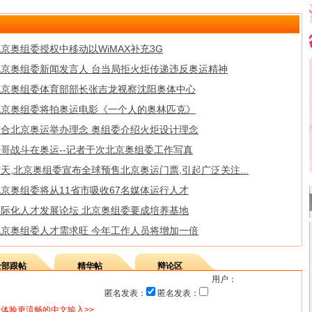
京奥组委授权中移动以WiMAX补充3G
北京奥组委新闻发言人 台当局拒火炬传递违反奥运精神
北京奥组委体育部部长张吉龙视察沈阳奥体中心
北京奥组委将拍奥运电影《一个人的奥林匹克》
结合北京奥运举办理念 奥组委介绍火炬设计理念
次哥战斗在奥运--记者于次北京奥组委工作写真
天,北京奥组委宣布全球预售北京奥运门票,引起广泛关注...
京奥组委将从11省市吸收67名媒体运行人才
国际化人才发展论坛 北京奥组委要成培养基地
北京奥组委人才需求旺 今年工作人员将增加一倍
全部跟帖
精华帖
辩论区
用户：
匿名发表：
匿名发表：
体验更流畅的中文输入>>