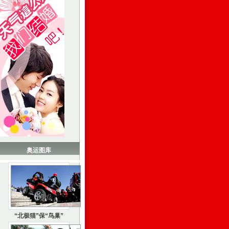
奥运图库
“北极猫”保“鸟巢”