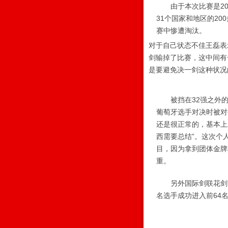
由于本次比赛是200
31个国家和地区的20
赛中惨遭淘汰。
对于自己状态不佳王磊表
剑输掉了比赛，这中间有
是要避免决一剑这种状况
被挡在32强之外的
葡萄牙选手对决时被对
还是很正常的，基本上
西需要总结”。这次个
目，因为拿到团体金牌
重。
另外国际剑联花剑世
名选手成功进入前64