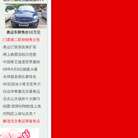
奥运车牌售价10万元
·
门票第二阶段销售公告
·
奥运订票系统将扩容
·
网上购票流程示意图
·
中国拳王速度世界最快
·
08年8月8日婚宴火爆
·
全球最卖座比赛排名
·
90后游泳小将无竞争力
·
任达华将搬北京看奥运
·
北京公共场所十大陋习
·
组图:冒牌刘翔惊现上海
·
刘翔恋上体坛女杰？
·
解读北京奥运筹备热点