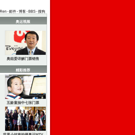
aRen
-
邮件
-
博客
-
BBS
-
搜狗
奥运视频
奥组委详解门票销售
精彩推荐
五龄童抽中七张门票
世界小姐将拍摄奥运MTV