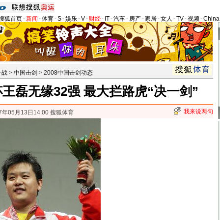
搜狐首页
-
新闻
-
体育
-
S
-
娱乐
-
V
-
财经
-
IT
-
汽车
-
房产
-
家居
-
女人
-
TV
-
视频
-
Chin
备战
>
中国击剑
>
2008中国击剑动态
王磊无缘32强 最大拦路虎“决一剑”
我来说两句
7年05月13日14:00 搜狐体育