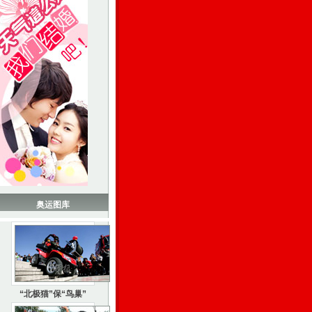
奥运图库
“北极猫”保“鸟巢”