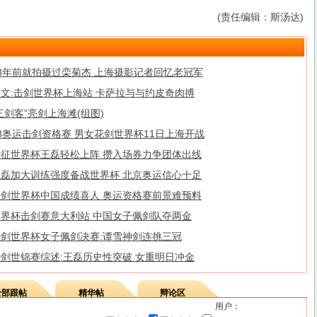
(责任编辑：斯汤达)
28年前就拍摄过栾菊杰 上海摄影记者回忆老冠军
图文:击剑世界杯上海站 卡萨拉与与约皮奇肉搏
三剑客”亮剑上海滩(组图)
8奥运击剑资格赛 男女花剑世界杯11日上海开战
出征世界杯王磊轻松上阵 攒入场券力争团体出线
王磊加大训练强度备战世界杯 北京奥运信心十足
击剑世界杯中国成绩喜人 奥运资格赛前景难预料
世界杯击剑赛意大利站 中国女子佩剑队夺两金
击剑世界杯女子佩剑决赛:谭雪神剑连挑三冠
击剑世锦赛综述:王磊历史性突破 女重明日冲金
全部跟帖
精华帖
辩论区
用户：