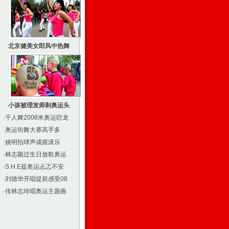
北京健美女郎风中热舞
小孩被理发师剃奥运头
·
千人舞2008米奥运巨龙
·
奥运街舞大赛高手多
·
姚明拍球声成摇滚乐
·
林志颖过生日放歌奥运
·
S.H.E提奥运忐忑不安
·
刘德华开唱提前感受08
·
传林志玲唱奥运主题曲