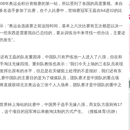
8年奥运会积分资格赛的第一站，所以受到了各国的高度重视。来自
0多名选手参加了比赛，在个人比赛中，世锦赛冠军王磊在64进32的比
示：“奥运会选拔赛之前这段时间，基本上六次比赛有五次都是以决一
一些东西是需要我自己总结的，要从训练当中来寻找一些办法，主要还
的发生”。
还有王磊的队友董国涛，中国队只有尹练池一人进入了八强，但在和
手淘汰无缘四强。重剑队教练也表示：“我们今天上场的三名队员表现
发挥出原有的水平，但总是在关键面上处理的不是很好，我们还有东
人赛中国队的主要目的是为了锻炼队员，团队赛才是中国队的重点项
将直接获得北京奥运会三张个人入场券，团队赛才是中国队的重中之
界杯上海站的比赛中，中国男子选手无缘八强，而女队方面则有17
名，这个项目的冠军将以单败淘汰制的方式产生。（搜狐体育/吕静）