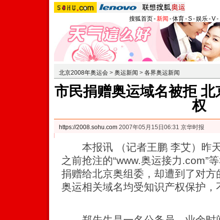
搜狐首页
-
新闻
-
体育
-
S
-
娱乐
-
V
-
北京2008年奥运会
>
奥运新闻
>
各界奥运新闻
市民捐赠奥运域名被拒 北
权
https://2008.sohu.com
2007年05月15日06:31 京华时报
本报讯 （记者王鹏 李艾）昨天
之前抢注的“www.奥运接力.com
捐赠给北京奥组委，却遭到了对方
奥运相关域名均受知识产权保护，
郑先生是一名公务员，业余时间