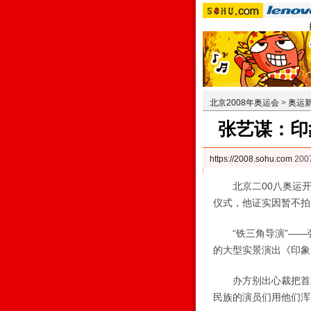
北京2008年奥运会
>
奥运
张艺谋：印
https://2008.sohu.com
200
北京二00八奥运开幕
仪式，他证实因暂不拍
“铁三角导演”——
的大型实景演出《印象
办方别出心裁把首发
民族的演员们用他们浑