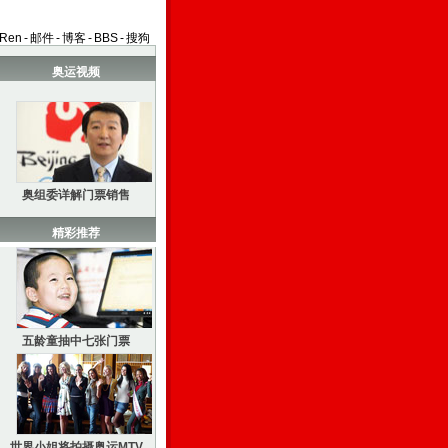
aRen
-
邮件
-
博客
-
BBS
-
搜狗
奥运视频
奥组委详解门票销售
精彩推荐
五龄童抽中七张门票
世界小姐将拍摄奥运MTV