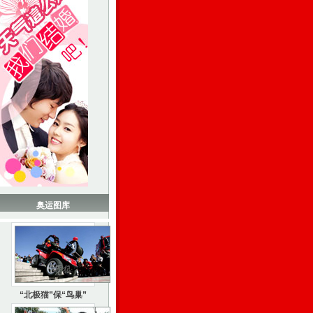
奥运图库
“北极猫”保“鸟巢”