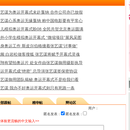
张艺谋为奥运开幕式未赴戛纳 合作公司亦已放假
张艺谋心系奥运无缘戛纳 称中国电影要有平常心
少儿模拟奥运开幕式盼08 全民共贺北京奥运圆满
外小学生模拟奥运开幕式 “微缩项目”展风采图
身奥运工作 斯皮尔伯格缠着张艺谋“讨事做”
视频:白岩松做客搜狐 张艺谋将赋予开幕式灵魂
刘翔有望拍奥运片 处女作由张艺谋御用摄影执导
运开幕式成“绝密” 总导演张艺谋签保密协议
张艺谋御用团队揭秘:奥运开幕式不是给我们看
张艺谋:我办不好奥运开幕式则只有死路一条
全部跟帖
精华帖
辩论区
用户：
匿名发表：
匿名发表：
体验更流畅的中文输入>>