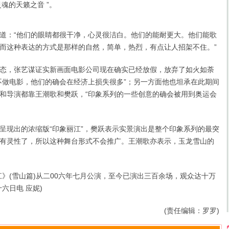
魂的天籁之音 ”。
：“他们的眼睛都很干净，心灵很洁白。他们的能耐更大。他们能歌
而这种表达的方式是那样的自然，简单，热烈，有点让人招架不住。”
，张艺谋证实新画面电影公司现在确实已经放假，放弃了如火如荼
不做电影，他们的确会在经济上损失很多”；另一方面他也坦承在此期间
和导演都靠王潮歌和樊跃，“印象系列的一些创意的确会被用到奥运会
现出的浓缩版“印象丽江”，樊跃表示实景演出是整个印象系列的最突
有灵性了，所以这种舞台形式不会推广。王潮歌亦表示，玉龙雪山的
(雪山篇)从二00六年七月公演，至今已演出三百余场，观众达十万
六日电 应妮)
(责任编辑：罗罗)