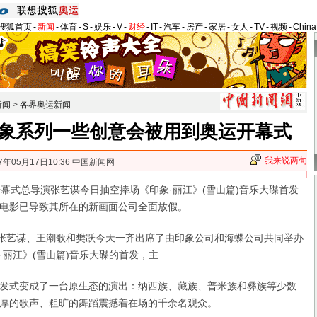
搜狐首页
-
新闻
-
体育
-
S
-
娱乐
-
V
-
财经
-
IT
-
汽车
-
房产
-
家居
-
女人
-
TV
-
视频
-
Chin
新闻
>
各界奥运新闻
象系列一些创意会被用到奥运开幕式
我来说两句
7年05月17日10:36 中国新闻网
式总导演张艺谋今日抽空捧场《印象·丽江》(雪山篇)音乐大碟首发
电影已导致其所在的新画面公司全面放假。
张艺谋、王潮歌和樊跃今天一齐出席了由印象公司和海蝶公司共同举办
·丽江》(雪山篇)音乐大碟的首发，主
式变成了一台原生态的演出：纳西族、藏族、普米族和彝族等少数
厚的歌声、粗旷的舞蹈震撼着在场的千余名观众。