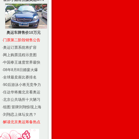
奥运车牌售价10万元
·
门票第二阶段销售公告
·
奥运订票系统将扩容
·
网上购票流程示意图
·
中国拳王速度世界最快
·
08年8月8日婚宴火爆
·
全球最卖座比赛排名
·
90后游泳小将无竞争力
·
任达华将搬北京看奥运
·
北京公共场所十大陋习
·
组图:冒牌刘翔惊现上海
·
刘翔恋上体坛女杰？
·
解读北京奥运筹备热点