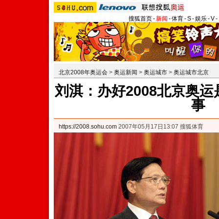
搜狐首页
-
新闻
-
体育
-
S
-
娱乐
-
V
-
北京2008年奥运会
>
奥运新闻
>
奥运城市
>
奥运城市北京
刘淇：办好2008北京奥
事
https://2008.sohu.com
2007年05月17日13:07 搜狐体育