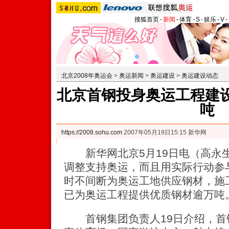
搜狐首页
-
新闻
-
体育
-
S
-
娱乐
-
V
-
北京2008年奥运会
>
奥运新闻
>
奥运建设
>
奥运建设动态
北京首钢投身奥运工程建设
吨
https://2008.sohu.com
2007年05月19日15:15 新华网
新华网北京5月19日电（高永
调整支持奥运，而且用实际行动参
时不间断为奥运工地供应钢材，施
已为奥运工程提供优质钢材逾万吨
首钢集团负责人19日介绍，首