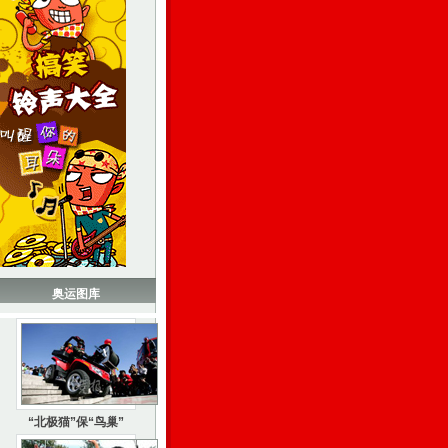
奥运图库
“北极猫”保“鸟巢”