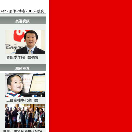
aRen
-
邮件
-
博客
-
BBS
-
搜狗
奥运视频
奥组委详解门票销售
精彩推荐
五龄童抽中七张门票
世界小姐将拍摄奥运MTV