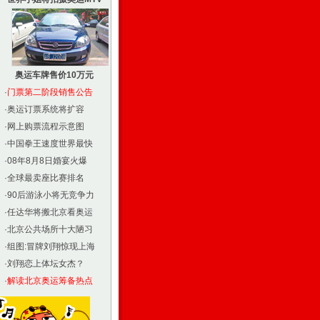
奥运车牌售价10万元
·
门票第二阶段销售公告
·
奥运订票系统将扩容
·
网上购票流程示意图
·
中国拳王速度世界最快
·
08年8月8日婚宴火爆
·
全球最卖座比赛排名
·
90后游泳小将无竞争力
·
任达华将搬北京看奥运
·
北京公共场所十大陋习
·
组图:冒牌刘翔惊现上海
·
刘翔恋上体坛女杰？
·
解读北京奥运筹备热点