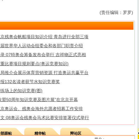
(责任编辑：罗罗)
北京残奥会帆船项目知识介绍 青岛进行全部三项
首届世界华人运动会组委会和各部门职责介绍
录:07特奥会筹备发布会举行 吉祥物正式亮相
重比赛项目规则要点(奥运竞赛知识)
总局推介会展示体育营销资源 打造奥运共赢平台
报132名读者获节水知识竞赛奖
练场上的知识竞赛(图)
欧盟50周年知识竞赛及图片展”在北京开幕
北京奥运会、残奥会海外志愿者招募工作安排
图文:08奥运会残奥会马术比赛安排签署仪式举行
全部跟帖
精华帖
辩论区