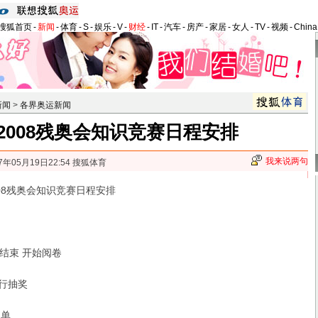
搜狐首页
-
新闻
-
体育
-
S
-
娱乐
-
V
-
财经
-
IT
-
汽车
-
房产
-
家居
-
女人
-
TV
-
视频
-
Chin
新闻
>
各界奥运新闻
2008残奥会知识竞赛日程安排
我来说两句
7年05月19日22:54 搜狐体育
08残奥会知识竞赛日程安排
结束 开始阅卷
行抽奖
单