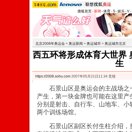
搜狐首页
-
新闻
-
体育
-
S
-
娱乐
-
V
-
北京2008年奥运会
>
奥运新闻
>
奥运城市
>
奥运城市北京
西五环将形成体育大世界 
生
https://2008.sohu.com
2007年05月21日11:34 竞报
石景山区是奥运会的主战场之一
产生，第一块金牌也可能在这里产
分别是射击、自行车、山地车、小
两个训练场馆。
石景山区副区长付生柱介绍，奥