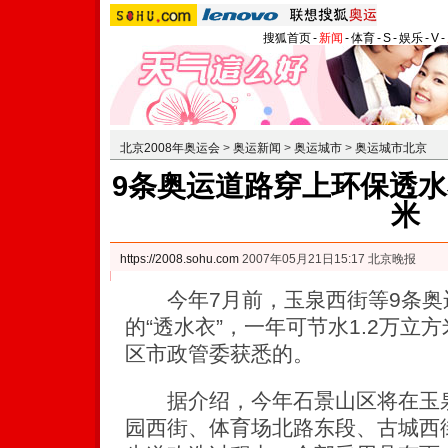
搜狐首页
-
新闻
-
体育
-
S
-
娱乐
-
V
-
北京2008年奥运会
>
奥运新闻
>
奥运城市
>
奥运城市北京
9条奥运道路穿上环保透水衣
米
https://2008.sohu.com
2007年05月21日15:17 北京晚报
今年7月前，玉泉西街等9条奥
的“透水衣”，一年可节水1.2万立
区市政管委获悉的。
据介绍，今年石景山区将在玉泉
园西街、体育场北路东段、古城西