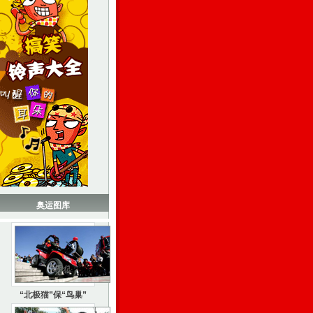
奥运图库
“北极猫”保“鸟巢”