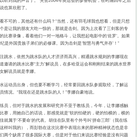
以听到我的声音了。”失去2004年奥运会的参赛机会，在时隔四年之后
说也算欣慰了。
不可的，其他还有什么吗？“当然，还有羽毛球我也想看，但是只想
个是让我的朋友大吃一惊的，那就是击剑。因为上次看了三剑客的专
的比赛录像，看着他们一对一地格斗，让我想起电影中的‘佐罗’。如果
世纪是外国贵族子弟们的必修课。因为击剑是‘智慧与勇气并存’！”
跳水，依然为跳水队的人才济济而高兴，精通跳水规则的李娜现在
道邀请的跳水比赛“主力”解说员，在多哈亚运会和刚刚结束的跳水世界
的女解说员就是李娜。
运动员出身，但也要不断学习，经常要回跳水队参观取经，了解运
员情况。“我现在还是跳水队的人！”李娜自豪地说。
员，但对于跳水的发展和研究并不亚于教练员，今年，让李娜感触
比赛，用她自己的话说，那感觉就是“软的怕硬的，硬的怕横的，横的
佳就属于‘不要命’的代表。胡佳在队里有个外号叫‘拼命三郎’（我在练
这样叫我的），而彭勃在这次比赛中表现出来的那种精神状态也是非
们两个缺席了很多国际大赛，但是对于他们来说比赛经验是没有问题