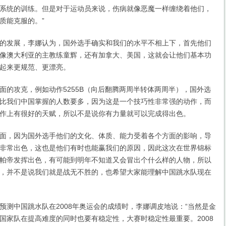
系统的训练。但是对于运动员来说，伤病就像恶魔一样缠绕着他们，
质能克服的。”
发展，李娜认为，国外选手确实和我们的水平不相上下，首先他们
像澳大利亚的主教练童辉，还有加拿大、美国，这就会让他们基本功
起来更规范、更漂亮。
攻克，例如动作5255B（向后翻腾两周半转体两周半），国外选
比我们中国掌握的人数要多，因为这是一个技巧性非常强的动作，而
作上有很好的天赋，所以不是说你有力量就可以完成得出色。
，因为国外选手他们的文化、体质、能力受着各个方面的影响，导
非常出色，这也是他们有时也能赢我们的原因，因此这次在世界锦标
帕帝发挥出色，有可能到明年不知道又会冒出个什么样的人物，所以
，并不是说我们就是战无不胜的，也希望大家能理解中国跳水队现在
中国跳水队在2008年奥运会的成绩时，李娜调皮地说：“当然是金
国家队在提高难度的同时也要有稳定性，大赛时稳定性最重要。2008