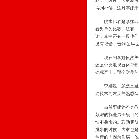
赛，到时候，大家就可
得到补偿，这对李娜来
跳水比赛是李娜非看
看男单的比赛。还有一
访，其中还有一段他们
没有记错，击剑在14
现在的李娜依然关注
还是中央电视台体育频
锦标赛上，那个甜美
李娜说，虽然是跳水
动技术的发展并熟悉队
虽然李娜还不是教练
颇深的就是男子项目的
怕不要命的。彭勃和胡
跳水的时候，大家也是
常棒的！因为伤病，他