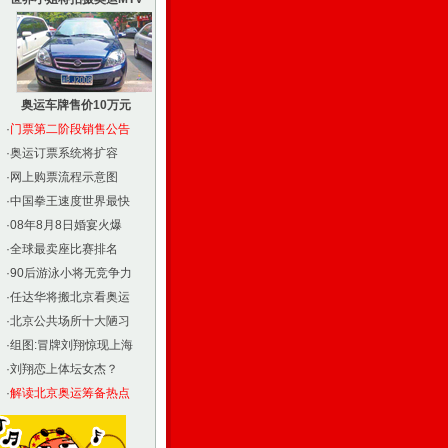
奥运车牌售价10万元
·
门票第二阶段销售公告
·
奥运订票系统将扩容
·
网上购票流程示意图
·
中国拳王速度世界最快
·
08年8月8日婚宴火爆
·
全球最卖座比赛排名
·
90后游泳小将无竞争力
·
任达华将搬北京看奥运
·
北京公共场所十大陋习
·
组图:冒牌刘翔惊现上海
·
刘翔恋上体坛女杰？
·
解读北京奥运筹备热点