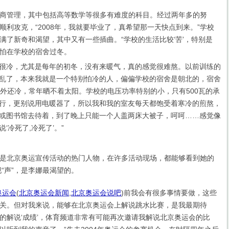
管理，其中包括高等数学等很多有难度的科目。经过两年多的努
顺利攻克，“2008年，我就要毕业了，真希望那一天快点到来。”学校
满了新奇和渴望，其中又有一些插曲。“学校的生活比较‘苦’，特别是
怕在学校的宿舍过冬。
很冷，尤其是每年的初冬，没有来暖气，真的感觉很难熬。以前训练的
乱了，本来我就是一个特别怕冷的人，偏偏学校的宿舍是朝北的，宿舍
屋外还冷，常年晒不着太阳。学校的电压功率特别的小，只有500瓦的承
行，更别说用电暖器了，所以我和我的室友每天都饱受着寒冷的煎熬，
或图书馆去待着，到了晚上只能一个人盖两床大被子，呵呵……感觉像
‘冷死了,冷死了’。”
北京奥运宣传活动的热门人物，在许多活动现场，都能够看到她的
现“声”，是李娜最渴望的。
奥运会
(
北京奥运会新闻
,
北京奥运会说吧
)
前我会有很多事情要做，这些
关。但对我来说，能够在北京奥运会上解说跳水比赛，是我最期待
的解说‘成绩’，体育频道非常有可能再次邀请我解说北京奥运会的比