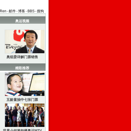
aRen
-
邮件
-
博客
-
BBS
-
搜狗
奥运视频
奥组委详解门票销售
精彩推荐
五龄童抽中七张门票
世界小姐将拍摄奥运MTV