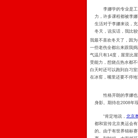
李娜学的专业是工商
力，许多课程都被李娜
生活对于李娜来说，充
冬天，说实话，我比较
我最不喜欢冬天了，因为
一些老伤全都出来跟我捣
气温只有14度，屋里比
受能力，想烧点热水都不
白天时还可以跑到自习室
在冰窖，嘴里还要不停地说
性格开朗的李娜也是
身影。期待在2008年
“肯定地说，
北京
都和宣传北京奥运会有
的。由于有世界锦标赛