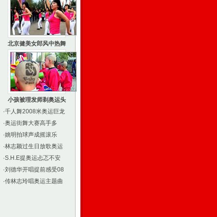
北京健美女郎风中热舞
小孩被理发师剃奥运头
·
千人舞2008米奥运巨龙
·
奥运街舞大赛高手多
·
姚明拍球声成摇滚乐
·
林志颖过生日放歌奥运
·
S.H.E提奥运忐忑不安
·
刘德华开唱提前感受08
·
传林志玲唱奥运主题曲