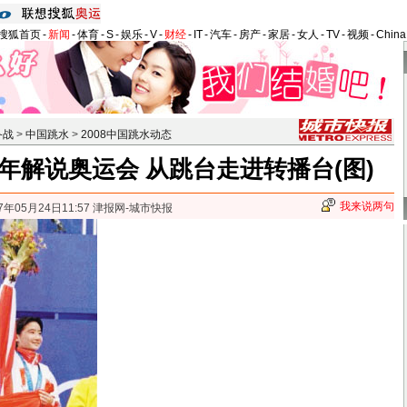
搜狐首页
-
新闻
-
体育
-
S
-
娱乐
-
V
-
财经
-
IT
-
汽车
-
房产
-
家居
-
女人
-
TV
-
视频
-
Chin
备战
>
中国跳水
>
2008中国跳水动态
年解说奥运会 从跳台走进转播台(图)
我来说两句
7年05月24日11:57 津报网-城市快报