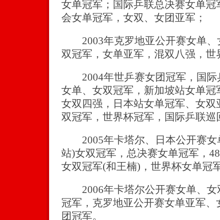
女单冠军；国际乒联总决赛女单冠
会女单冠军，女双、女团亚军；
2003年克罗地亚公开赛女单、
双冠军，女单亚军，混双八强，世
2004年世乒赛女团冠军，国际
女单、女双冠军，新加坡站女单冠
女双四强，日本站女单冠军、女双
双冠军，世界杯冠军，国际乒联巡
2005年卡塔尔、日本公开赛女
站)女双冠军，总决赛女单冠军，4
女双冠军(和王楠)，世界杯女单冠
2006年卡塔尔公开赛女单、女
冠军，克罗地亚公开赛女单亚军、女
团冠军。