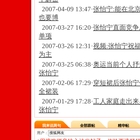
2007-04-09 13:47
·
张怡宁:能在北
也要博
2007-03-27 16:20
·
张怡宁直面竞争
单项
2007-03-26 12:31
·
视频:张怡宁祝福
为主
2007-03-25 06:38
·
奥运当前个人抒
张怡宁
2007-02-06 17:29
·
穿短裙后张怡宁
全裙装
2007-01-29 17:28
·
工人家庭走出来
张怡宁
我来说两句
全部跟帖
精华帖
用户：