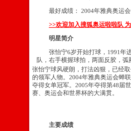
最好成绩： 2004年雅典奥运
>>欢迎加入搜狐奥运啦啦队 
明星简介
张怡宁6岁开始打球，1991年进
队，右手横握球拍，两面反胶，弧
张怡宁球风硬朗，打法凶狠，已经取
的领军人物。2004年雅典奥运会蝉
夺得女单冠军。2005年夺得第48
赛、奥运会和世界杯的大满贯。
主要成绩