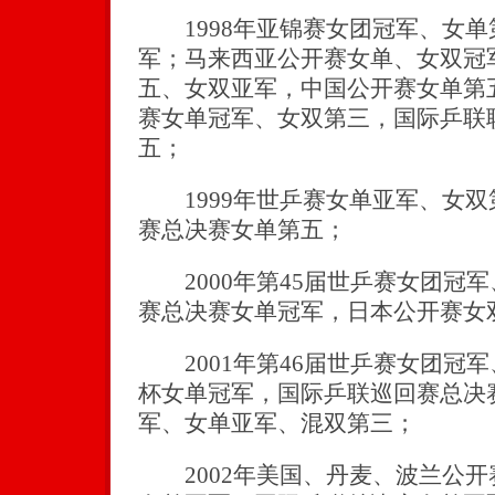
1998年亚锦赛女团冠军、女单
军；马来西亚公开赛女单、女双冠
五、女双亚军，中国公开赛女单第
赛女单冠军、女双第三，国际乒联
五；
1999年世乒赛女单亚军、女双
赛总决赛女单第五；
2000年第45届世乒赛女团冠
赛总决赛女单冠军，日本公开赛女双
2001年第46届世乒赛女团冠军
杯女单冠军，国际乒联巡回赛总决
军、女单亚军、混双第三；
2002年美国、丹麦、波兰公开