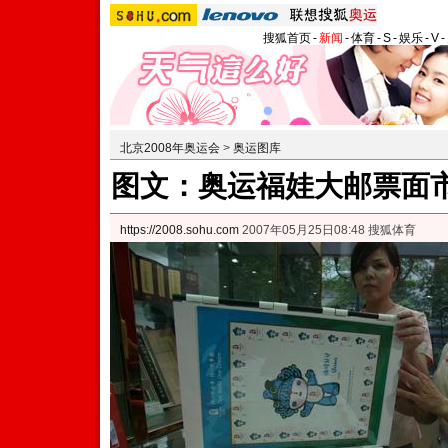
搜狐首页
-
新闻
-
体育
-
S
-
娱乐
-
V
-
北京2008年奥运会
>
奥运图库
图文：奥运福娃大邮票面市
https://2008.sohu.com
2007年05月25日08:48 搜狐体育