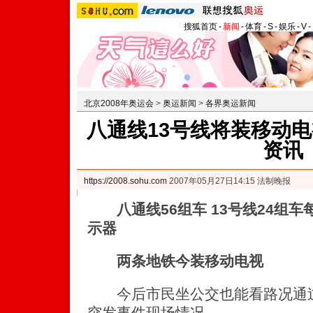
搜狐首页
-
新闻
-
体育
-
S
-
娱乐
-
V
-
北京2008年奥运会
>
奥运新闻
>
各界奥运新闻
八通线13号线将装移动电
资讯
https://2008.sohu.com
2007年05月27日14:15 法制晚报
八通线56组车 13号线24组
示器
两条地铁今装移动电视
今后市民坐公交也能看路况通过
突发事件现场情况