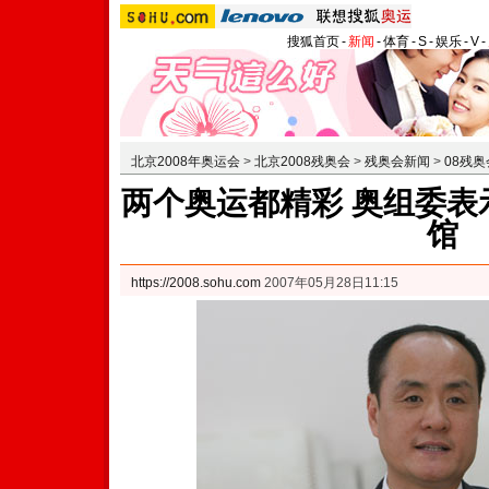
搜狐首页
-
新闻
-
体育
-
S
-
娱乐
-
V
-
北京2008年奥运会
>
北京2008残奥会
>
残奥会新闻
>
08残
两个奥运都精彩 奥组委表
馆
https://2008.sohu.com
2007年05月28日11:15