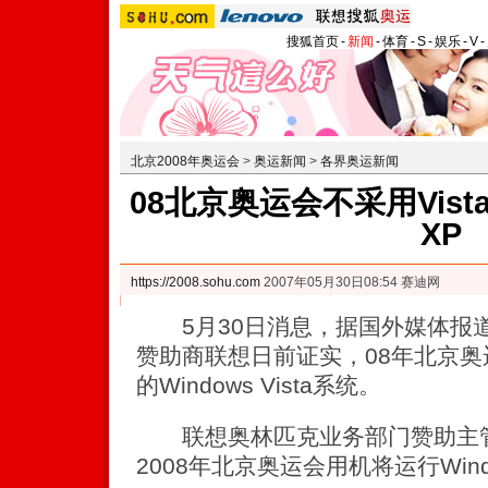
搜狐首页
-
新闻
-
体育
-
S
-
娱乐
-
V
-
北京2008年奥运会
>
奥运新闻
>
各界奥运新闻
08北京奥运会不采用Vis
XP
https://2008.sohu.com
2007年05月30日08:54 赛迪网
5月30日消息，据国外媒体报道，
赞助商联想日前证实，08年北京
的Windows Vista系统。
联想奥林匹克业务部门赞助主管Xi
2008年北京奥运会用机将运行Wind