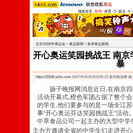
搜狐首页
-
新闻
-
体育
-
S
-
娱乐
-
V
-
北京2008年奥运会
>
奥运新闻
>
各界奥运新闻
开心奥运笑园挑战王 南京
暴
https://2008.sohu.com
2007年05月30日09:15 新华报业网-
扬子晚报网消息近日,在南京四
活动开幕式,橙色军团占据了整个会
的学生,他们要参与的是一场全江
事“开心奥运芬达笑园挑战王”活动
中萃食品公司一起主办的大型中学
主办方邀请全省的中学生们走进开心