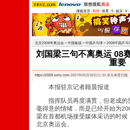
搜狐首页
-
新闻
-
体育
-
S
-
娱乐
-
V
-
北京2008年奥运会
>
中国备战
>
中国乒乓球
>
2008中国乒
刘国梁三句不离奥运 08
重要
https://2008.sohu.com
2007年05月30日11:34 东方体育日报
本报驻京记者顾晨报道
指挥队员再度满贯，但老成的男
毫得意的情绪，而是已经开始为20
梁在首都机场接受媒体采访的时候，
北京奥运会。