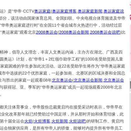
是“华帝·CCTV
奥运家庭
(
奥运家庭博客
,
奥运家庭新闻
,
奥运家庭说
成部分，该活动由国家体育总局、全国妇联、中央电视台体育频道及华帝
“华帝奥运家庭进行时”在全国11个省会城市火热进行中，活动经过层
“奥运家庭”观看北京
2008奥运会
(
2008奥运会新闻
,
2008奥运会说吧
)
比
神，倡导人文理念，丰富人文奥运内涵，主办方在湖北、广西及四
奥运》计划，在“华帝1＋2红领巾助学工程”的1000名受助贫困儿童
、家庭困难的学生参加此次活动。这22名受助学生将作为“华帝奥运家庭
个城市中选拔的22个优胜家庭，一起参加南、北赛区的区域决赛和全国总
生与胜出的家庭一起观看08年
北京奥运会
(
北京奥运会新闻
,
北京奥运会
与获得冠、亚、季军的“华帝奥运家庭”成员一起现场观看2008年北京
。
关注体育事业，华帝股份总裁黄启均在接受采访时表示，华帝早在
始职业化改革那年就已经赞助过中国足球，并从那时开始和体育结缘，此
第十届全运会
火炬
(
火炬博客
,
火炬新闻
,
火炬说吧
)
的研制工作。黄启均
运会独家供应商，是所有华帝人的骄傲，能够对内提升所有华帝员工