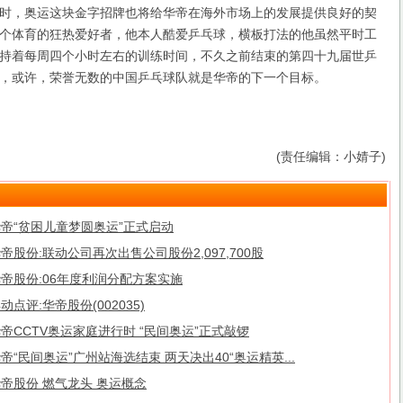
时，奥运这块金字招牌也将给华帝在海外市场上的发展提供良好的契
个体育的狂热爱好者，他本人酷爱乒乓球，横板打法的他虽然平时工
持着每周四个小时左右的训练时间，不久之前结束的第四十九届世乒
，或许，荣誉无数的中国乒乓球队就是华帝的下一个目标。
(责任编辑：小婧子)
帝“贫困儿童梦圆奥运”正式启动
帝股份:联动公司再次出售公司股份2,097,700股
帝股份:06年度利润分配方案实施
动点评:华帝股份(002035)
帝CCTV奥运家庭进行时 “民间奥运”正式敲锣
帝“民间奥运”广州站海选结束 两天决出40“奥运精英...
帝股份 燃气龙头 奥运概念