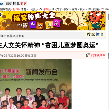
搜狐首页
-
新闻
-
体育
-
S
-
娱乐
-
V
-
财经
-
IT
-
汽车
-
房产
-
家居
-
女人
-
TV
-
视频
-
Chin
新闻
>
各界奥运新闻
倾注人文关怀精神 “贫困儿童梦圆奥运”
我来说两句
7年05月31日16:20 搜狐体育