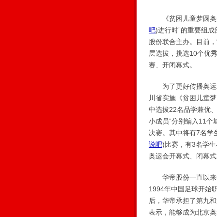
《贫困儿童梦圆奥运》
吧
)
进行时”的重要组
股份联合主办。目前，
层选拔，挑选10个优秀
赛、开闭幕式。
为了更好传播奥运精
川省实施《贫困儿童梦圆
中选拔22名品学兼优
小成员”分别编入11
决赛。其中将有7名学
说吧
)
比赛，有3名学生
奥运会开幕式、闭幕式
华帝股份一直以来都
1994年中国足球开
后，华帝承担了第九和
表示，能够成为北京奥