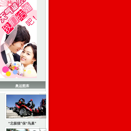
奥运图库
“北极猫”保“鸟巢”