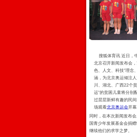
搜狐体育讯 近日，
北京召开新闻发布会，
色、人文、科技”理念
涵，为北京奥运倾注人
川、湖北、广西22个
运”的贫困儿童将分别配
过层层新鲜有趣的民间
场观看
北京奥运会
开幕
同时，在本次新闻发布会
国青少年发展基金会捐赠5
继续他们的求学之梦。