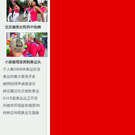
北京健美女郎风中热舞
小孩被理发师剃奥运头
·
千人舞2008米奥运巨龙
·
奥运街舞大赛高手多
·
姚明拍球声成摇滚乐
·
林志颖过生日放歌奥运
·
S.H.E提奥运忐忑不安
·
刘德华开唱提前感受08
·
传林志玲唱奥运主题曲