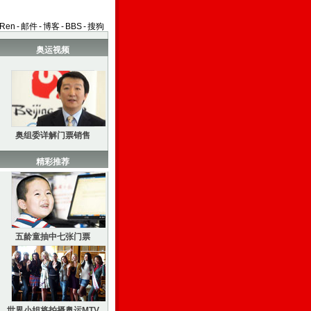
aRen
-
邮件
-
博客
-
BBS
-
搜狗
奥运视频
奥组委详解门票销售
精彩推荐
五龄童抽中七张门票
世界小姐将拍摄奥运MTV