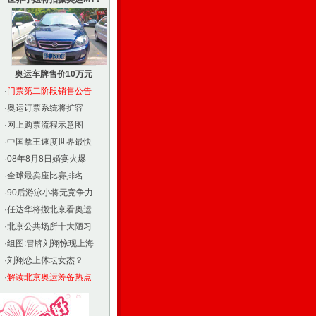
奥运车牌售价10万元
·
门票第二阶段销售公告
·
奥运订票系统将扩容
·
网上购票流程示意图
·
中国拳王速度世界最快
·
08年8月8日婚宴火爆
·
全球最卖座比赛排名
·
90后游泳小将无竞争力
·
任达华将搬北京看奥运
·
北京公共场所十大陋习
·
组图:冒牌刘翔惊现上海
·
刘翔恋上体坛女杰？
·
解读北京奥运筹备热点