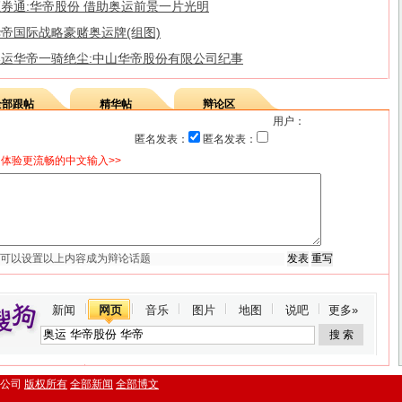
券通:华帝股份 借助奥运前景一片光明
帝国际战略豪赌奥运牌(组图)
奥运华帝一骑绝尘:中山华帝股份有限公司纪事
全部跟帖
精华帖
辩论区
用户：
匿名发表：
匿名发表：
体验更流畅的中文输入>>
新闻
网页
音乐
图片
地图
说吧
更多»
.搜狐公司
版权所有
全部新闻
全部博文