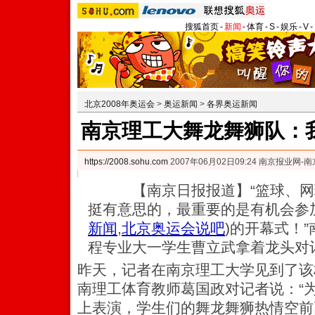
搜狐首页
-
新闻
-
体育
-
S
-
娱乐
-
V
-
北京2008年奥运会
>
奥运新闻
>
各界奥运新闻
南京理工大舞龙舞狮队：我
https://2008.sohu.com
2007年06月02日09:24 南京报业网-
【南京日报报道】“篮球、网球
挺有意思的，最重要的是有机会参
新闻
,
北京奥运会说吧
)
的开幕式！
程专业大一学生曹立武拿着龙头对
昨天，记者在南京理工大学见到了该
南理工体育教师葛国政对记者说：“
上表演，学生们的舞龙舞狮热情空前