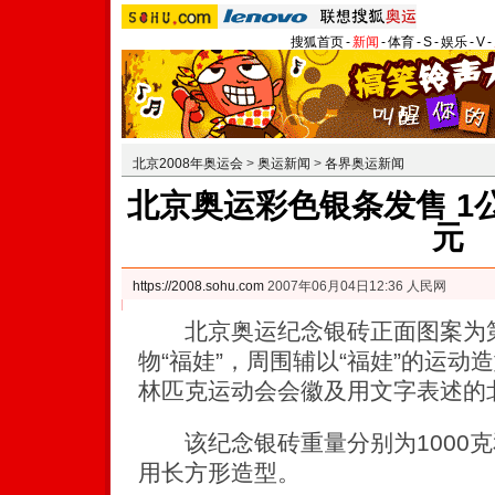
搜狐首页
-
新闻
-
体育
-
S
-
娱乐
-
V
-
北京2008年奥运会
>
奥运新闻
>
各界奥运新闻
北京奥运彩色银条发售 1公
元
https://2008.sohu.com
2007年06月04日12:36 人民网
北京奥运纪念银砖正面图案为第
物“福娃”，周围辅以“福娃”的运动
林匹克运动会会徽及用文字表述的
该纪念银砖重量分别为1000克和5
用长方形造型。