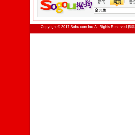
新闻
网页
音
Copyright © 2017 Sohu.com Inc. All Rights Reserved