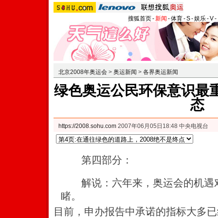
搜狐首页
-
新闻
-
体育
-
S
-
娱乐
-
V
-
北京2008年奥运会
>
奥运新闻
>
各界奥运新闻
绿色奥运公民环保意识最重
态
https://2008.sohu.com
2007年06月05日18:48 中央电视台
第四部分：
解说：六年来，奥运会的机遇对
睹。
目前，申办报告中承诺的指标大多已