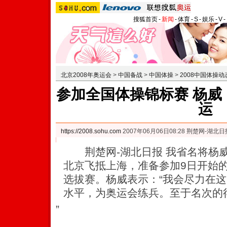
搜狐首页
-
新闻
-
体育
-
S
-
娱乐
-
V
-
北京2008年奥运会
>
中国备战
>
中国体操
>
2008中国体操动
参加全国体操锦标赛 杨威
运
https://2008.sohu.com
2007年06月06日08:28 荆楚网-湖北日
荆楚网-湖北日报 我省名将杨威
北京飞抵上海，准备参加9日开始
选拔赛。杨威表示：“我会尽力在
水平，为奥运会练兵。至于名次的
”