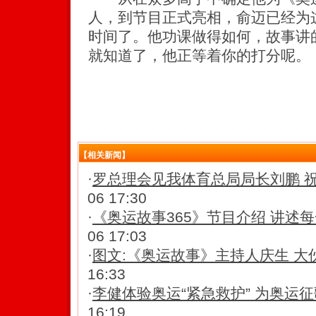
人，到节目正式亮相，俞迈已经为
时间了。他功课做得如何，故事讲
就知道了，他正等着你的打分呢。
【相关新闻】
·
罗总理会见我体育总局局长刘鹏 
06 17:30
·
《奥运故事365》节目介绍 讲述
06 17:03
·
图文:《奥运故事》主持人庆生 大
16:33
·
李健体验奥运“紧急救护” 为奥运征
16:19