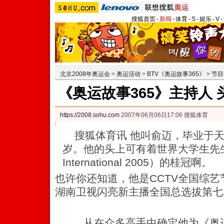
搜狐首页
-
新闻
-
体育
-
S
-
娱乐
-
V
-
北京2008年奥运会
>
奥运活动
>
BTV《奥运故事365》
>
节目
《奥运故事365》主持人
https://2008.sohu.com
2007年06月06日17:06 搜狐体育
搜狐体育讯 他叫俞迈，毕业于天津大
岁。他的头上可有着世界大学生先生（Mist
International 2005）的桂冠啊。
也许你还知道，他是CCTV全国综
湖南卫视闪亮新主播全国总选拔第七
从在众多高手中确定他为《奥运