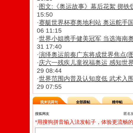
·
图文:《奥运故事》幕后花絮 掷铁饼
15:50
·
赛艇世界杯赛奥地利站 奥运舵手
06 11:15
·
世界小姐携手健美冠军 当选海南
31 17:40
·
演绎奥运前奏广东将成世界焦点(图
·
庆六一残疾儿童祝福奥运 感知世
29 08:44
·
世界范围内普及认知度低 武术入
29 07:55
我来说两句
全部跟帖
精华帖
匿名
*用搜狗拼音输入法发帖子，体验更流畅的