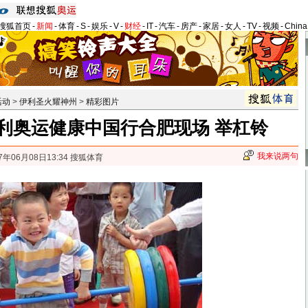
搜狐首页
-
新闻
-
体育
-
S
-
娱乐
-
V
-
财经
-
IT
-
汽车
-
房产
-
家居
-
女人
-
TV
-
视频
-
Chin
活动
>
伊利圣火耀神州
>
精彩图片
利奥运健康中国行合肥现场 举杠铃
我来说两句
7年06月08日13:34 搜狐体育