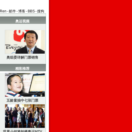
aRen
-
邮件
-
博客
-
BBS
-
搜狗
奥运视频
奥组委详解门票销售
精彩推荐
五龄童抽中七张门票
世界小姐将拍摄奥运MTV