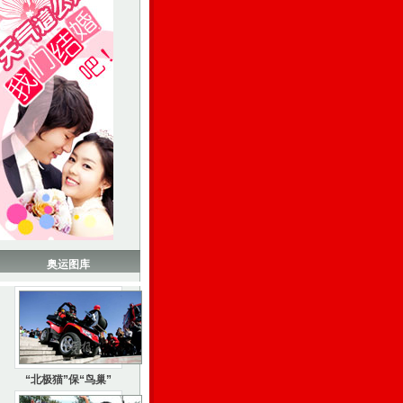
奥运图库
“北极猫”保“鸟巢”