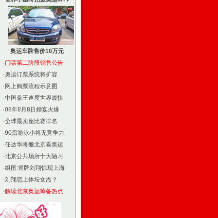
奥运车牌售价10万元
·
门票第二阶段销售公告
·
奥运订票系统将扩容
·
网上购票流程示意图
·
中国拳王速度世界最快
·
08年8月8日婚宴火爆
·
全球最卖座比赛排名
·
90后游泳小将无竞争力
·
任达华将搬北京看奥运
·
北京公共场所十大陋习
·
组图:冒牌刘翔惊现上海
·
刘翔恋上体坛女杰？
·
解读北京奥运筹备热点