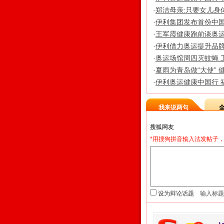
·
郑洁母亲:只要女儿身
·
伊利集团发布首份中
·
王军霞健康跑前谈奥
·
伊利借力奥运提升品牌
·
奥运场馆周四灭蚊蝇 
·
夏雨为青岛做“大使” 
·
伊利奥运健康中国行 
我来说两句
*用搜狗拼音输入法发帖子，
设为辩论话题