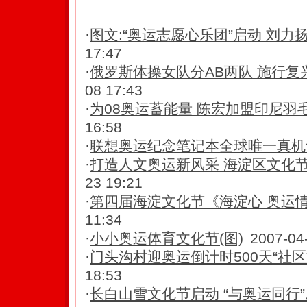
【相关新闻】
·
图文:“奥运志愿心乐团”启动 刘力
17:47
·
俄罗斯体操女队分AB两队 施行复
08 17:43
·
为08奥运蓄能量 陈宏加盟印尼羽
16:58
·
联想奥运纪念笔记本全球唯一真机
·
打造人文奥运新风采 海淀区文化
23 19:21
·
第四届海淀文化节《海淀心 奥运情
11:34
·
小小奥运体育文化节(图)
2007-04
·
门头沟村迎奥运倒计时500天“社区
18:53
·
长白山雪文化节启动 “与奥运同行