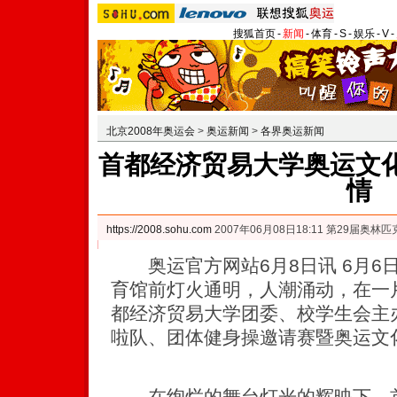
搜狐首页
-
新闻
-
体育
-
S
-
娱乐
-
V
-
北京2008年奥运会
>
奥运新闻
>
各界奥运新闻
首都经济贸易大学奥运文化
情
https://2008.sohu.com
2007年06月08日18:11 第29届奥
奥运官方网站6月8日讯 6月6
育馆前灯火通明，人潮涌动，在一
都经济贸易大学团委、校学生会主办的
啦队、团体健身操邀请赛暨奥运文
在绚烂的舞台灯光的辉映下，首