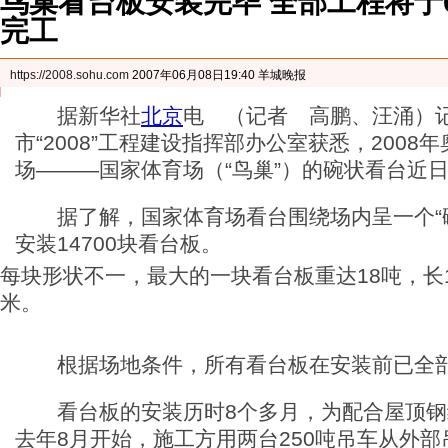
鸟巢看台板安装完毕 全部工程将于
完工
https://2008.sohu.com
2007年06月08日19:40 羊城晚报
据新华社
北京
电 （记者 高鹏、汪涌）
市“2008”工程建设指挥部办公室获悉，2008
场———国家体育场（“鸟巢”）的碗状看台近
据了解，国家体育场看台围绕场内呈一个“碗
安装14700块看台板。
每块形状不一，最大的一块看台板重达18吨，长1
米。
根据场地条件，所有看台板在安装前已全部
看台板的安装历时8个多月，为配合屋顶钢
去年8月开始，施工方用两台250吨吊车从外