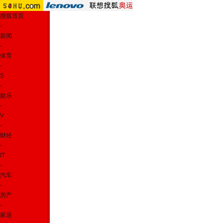
搜狐首页
-
新闻
-
体育
-
S
-
娱乐
-
V
-
财经
-
IT
-
汽车
-
房产
-
家居