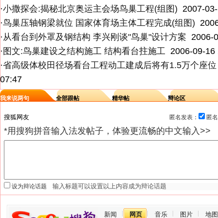
·
小撒探会:揭秘北京奥运主会场鸟巢工程(组图)
2007-03-
·
鸟巢压轴钢梁就位 国家体育场主体工程完成(组图)
2006
·
从看台到外罩及钢结构 李兴刚谈"鸟巢"设计方案
2006-0
·
图文:鸟巢建设之结构施工 结构看台拄施工
2006-09-16 
·
省高级体校田径场看台工程动工建成后将有1.5万个座位
07:47
我来说两句
全部跟帖
精华帖
辩论区
匿名发表：
匿名
*用搜狗拼音输入法发帖子，体验更流畅的中文输入>>
设为辩论话题
新闻
网页
音乐
图片
地图