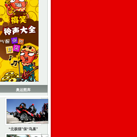
奥运图库
“北极猫”保“鸟巢”