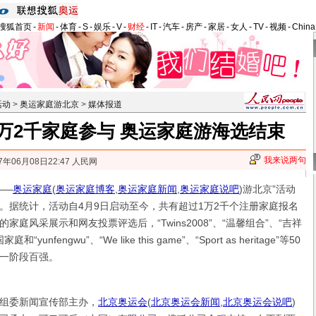
搜狐首页
-
新闻
-
体育
-
S
-
娱乐
-
V
-
财经
-
IT
-
汽车
-
房产
-
家居
-
女人
-
TV
-
视频
-
Chin
活动
>
奥运家庭游北京
>
媒体报道
万2千家庭参与 奥运家庭游海选结束
我来说两句
7年06月08日22:47 人民网
——
奥运家庭
(
奥运家庭博客
,
奥运家庭新闻
,
奥运家庭说吧
)
游北京”活动
。据统计，活动自4月9日启动至今，共有超过1万2千个注册家庭报名
家庭风采展示和网友投票评选后，“Twins2008”、“温馨组合”、“吉祥
unfengwu”、“We like this game”、“Sport as heritage”等50
一阶段百强。
委新闻宣传部主办，
北京奥运会
(
北京奥运会新闻
,
北京奥运会说吧
)