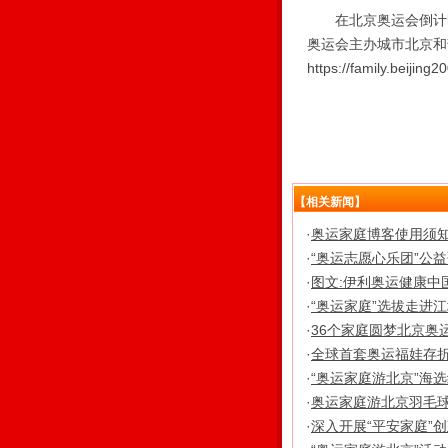
在北京奥运会倒计时一
奥运会主办城市北京和
https://family.beiji
【相关新闻】
·
奥运家庭博客使用须
·
“奥运志愿心乐团”公
·
图文:伊利奥运健康中
·
“奥运家庭”选拔走进
·
36个家庭圆梦北京奥
·
全球首套奥运福娃存折
·
“奥运家庭游北京”海
·
奥运家庭游北京羽毛球
·
深入开展“平安家庭”创