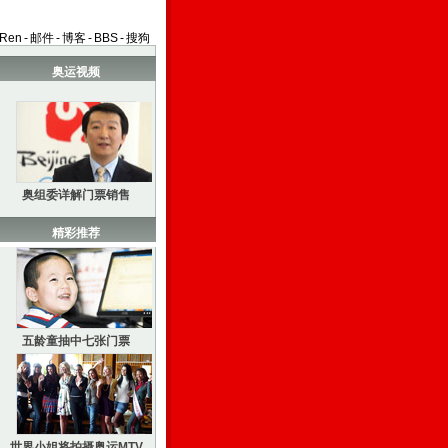
aRen
-
邮件
-
博客
-
BBS
-
搜狗
奥运视频
奥组委详解门票销售
精彩推荐
五龄童抽中七张门票
世界小姐将拍摄奥运MTV