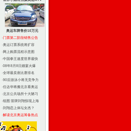
奥运车牌售价10万元
·
门票第二阶段销售公告
·
奥运订票系统将扩容
·
网上购票流程示意图
·
中国拳王速度世界最快
·
08年8月8日婚宴火爆
·
全球最卖座比赛排名
·
90后游泳小将无竞争力
·
任达华将搬北京看奥运
·
北京公共场所十大陋习
·
组图:冒牌刘翔惊现上海
·
刘翔恋上体坛女杰？
·
解读北京奥运筹备热点