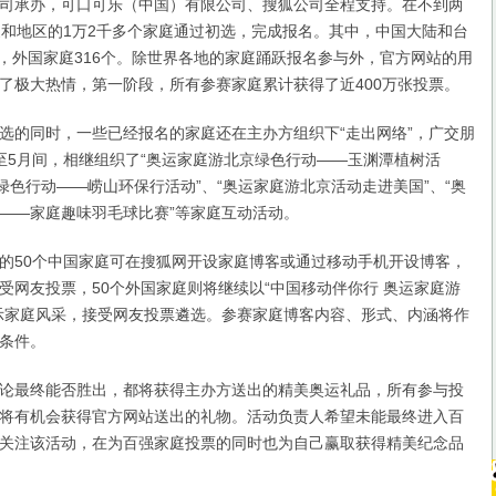
司承办，可口可乐（中国）有限公司、搜狐公司全程支持。在不到两
家和地区的1万2千多个家庭通过初选，完成报名。其中，中国大陆和台
3个，外国家庭316个。除世界各地的家庭踊跃报名参与外，官方网站的用
了极大热情，第一阶段，所有参赛家庭累计获得了近400万张投票。
的同时，一些已经报名的家庭还在主办方组织下“走出网络”，广交朋
至5月间，相继组织了“奥运家庭游北京绿色行动——玉渊潭植树活
绿色行动——崂山环保行活动”、“奥运家庭游北京活动走进美国”、“奥
——家庭趣味羽毛球比赛”等家庭互动活动。
50个中国家庭可在搜狐网开设家庭博客或通过移动手机开设博客，
受网友投票，50个外国家庭则将继续以“中国移动伴你行 奥运家庭游
示家庭风采，接受网友投票遴选。参赛家庭博客内容、形式、内涵将作
条件。
最终能否胜出，都将获得主办方送出的精美奥运礼品，所有参与投
将有机会获得官方网站送出的礼物。活动负责人希望未能最终进入百
关注该活动，在为百强家庭投票的同时也为自己赢取获得精美纪念品