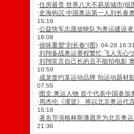
·
住房最贵 世界八大不易居城市(组图
·
史海钩沉 中国奥运第一人刘长春奥
15:16
·
公益快车志愿放映队为奥运建设者放
18:08
·
侯咏重塑“刘长春”(图)
04-28 16:3
·
刘翔备战奥运赛程繁忙 飞人无心“
·
刘翔笑言自己长的丑不能拍电影 奥
10:59
·
成龙签约某运动品牌 拍运动题材
07:55
·
图文:奥运人物 首个代表中国参加奥
·
周杰伦《灌篮》 将以北京奥运代
15:18
·
著名导演格林斯潘愿意为北京奥运
21:36