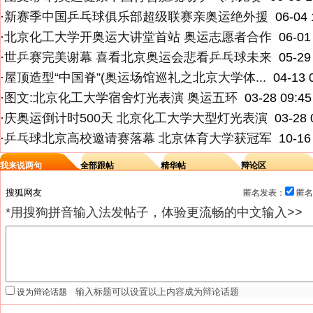
·
新赛季中国乒乓球俱乐部超级联赛亲奥运绝外援
06-04 
·
北京化工大学开奥运大讲堂首站 奥运志愿者合作
06-01
·
世乒赛完美谢幕 喜看北京奥运会悲看乒乓球未来
05-29
·
屋顶造型“中国脊”(奥运场馆巡礼之北京大学体...
04-13 
·
图文:北京化工大学宿舍灯光表演 奥运五环
03-28 09:45
·
庆奥运倒计时500天 北京化工大学大型灯光表演
03-28 
·
乒乓球北京高校邀请赛落幕 北京体育大学获冠军
10-16
我来说两句
全部跟帖
精华帖
辩论区
匿名发表：
匿名
*用搜狗拼音输入法发帖子，体验更流畅的中文输入>>
设为辩论话题