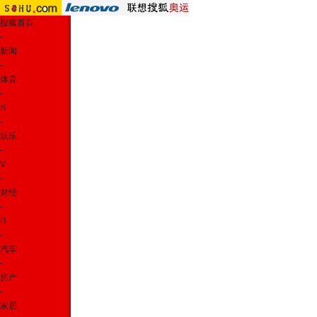
搜狐首页
-
新闻
-
体育
-
S
-
娱乐
-
V
-
财经
-
IT
-
汽车
-
房产
-
家居