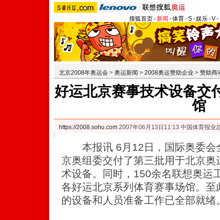
搜狐首页
-
新闻
-
体育
-
S
-
娱乐
-
V
-
北京2008年奥运会
>
奥运新闻
>
2008奥运赞助企业
>
赞助商
好运北京赛事技术设备交付
馆
https://2008.sohu.com
2007年06月13日11:13 中国体育报业
本报讯 6月12日，国际奥委会
京奥组委交付了第三批用于北京奥运
术设备。同时，150余名联想奥运
各好运北京系列体育赛事场馆。至
的设备和人员准备工作已全部就绪