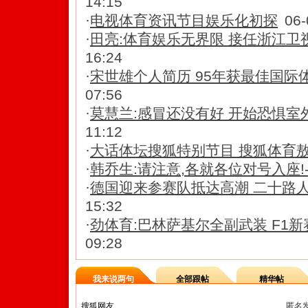
14:15
·
电视体育资讯节目娱乐化初探
06-
·
田亮:体育娱乐无界限 接任浙江卫
16:24
·
宋世雄个人简历 95年获最佳国际
07:56
·
莫慧兰:感冒还没有好 开始恐惧室外主
11:12
·
大话体坛搜狐特别节目 搜狐体育
·
韩乔生:请注意,各就各位对号入座!
·
德国迎来参赛队抵达高潮 二十路人马
15:32
·
劲体育:巴林萨基尔全副武装 F1
09:28
我来说两句
全部跟帖
精华帖
匿名