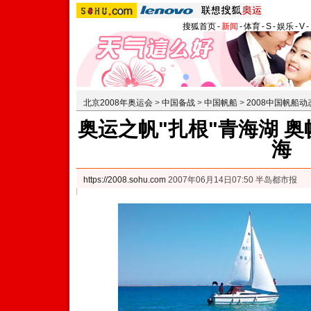
搜狐首页
-
新闻
-
体育
-
S
-
娱乐
-
V
-
北京2008年奥运会
>
中国备战
>
中国帆船
>
2008中国帆船动
奥运之帆"扎根"青海湖 
海
https://2008.sohu.com
2007年06月14日07:50 半岛都市报