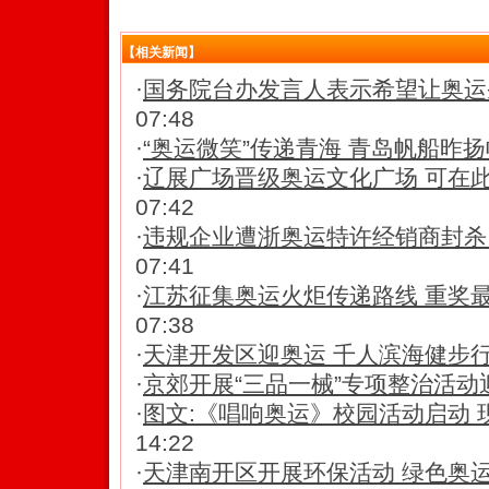
【相关新闻】
·
国务院台办发言人表示希望让奥运
07:48
·
“奥运微笑”传递青海 青岛帆船昨
·
辽展广场晋级奥运文化广场 可在
07:42
·
违规企业遭浙奥运特许经销商封杀
07:41
·
江苏征集奥运火炬传递路线 重奖
07:38
·
天津开发区迎奥运 千人滨海健步
·
京郊开展“三品一械”专项整治活动
·
图文:《唱响奥运》校园活动启动 
14:22
·
天津南开区开展环保活动 绿色奥运