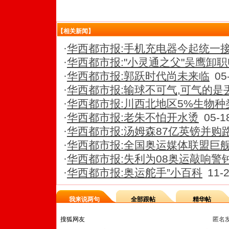
【相关新闻】
·
华西都市报:手机充电器今起统一
·
华西都市报:"小灵通之父"吴鹰卸职
·
华西都市报:郭跃时代尚未来临
05
·
华西都市报:输球不可气,可气的是
·
华西都市报:川西北地区5%生物种
·
华西都市报:老朱不怕开水烫
05-1
·
华西都市报:汤姆森87亿英镑并购
·
华西都市报:全国奥运媒体联盟巨
·
华西都市报:失利为08奥运敲响警
·
华西都市报:奥运舵手”小百科
11-2
我来说两句
全部跟帖
精华帖
匿名