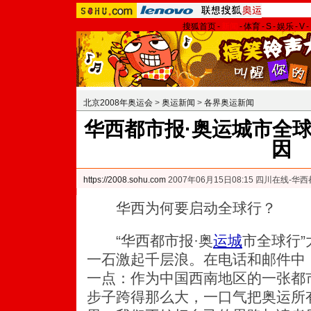
搜狐首页
-
新闻
-
体育
-
S
-
娱乐
-
V
-
北京2008年奥运会
>
奥运新闻
>
各界奥运新闻
华西都市报·奥运城市全球
因
https://2008.sohu.com
2007年06月15日08:15 四川在线-华
华西为何要启动全球行？
“华西都市报·奥
运城
市全球行
一石激起千层浪。在电话和邮件中
一点：作为中国西南地区的一张都
步子跨得那么大，一口气把奥运所有