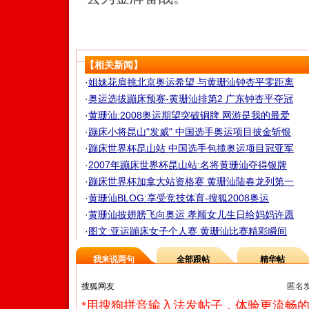
【相关新闻】
·
姐妹花肩挑北京奥运希望 与黄珊汕钟杏平零距离
·
奥运选拔蹦床预赛-黄珊汕排第2 广东钟杏平夺冠
·
黄珊汕:2008奥运期望突破铜牌 网游是我的最爱
·
蹦床小将昆山"发威" 中国选手奥运项目披金斩银
·
蹦床世界杯昆山站 中国选手包揽奥运项目冠亚军
·
2007年蹦床世界杯昆山站:名将黄珊汕夺得银牌
·
蹦床世界杯加拿大站资格赛 黄珊汕陆春龙列第一
·
黄珊汕BLOG:享受竞技体育-搜狐2008奥运
·
黄珊汕披翅膀飞向奥运 孝顺女儿生日给妈妈许愿
·
图文:亚运蹦床女子个人赛 黄珊汕比赛精彩瞬间
我来说两句
全部跟帖
精华帖
匿名
*用搜狗拼音输入法发帖子，体验更流畅的