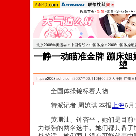
搜狐首页
-
新闻
-
体育
-
S
-
娱乐
-
V
-
北京2008年奥运会
>
中国备战
>
中国体操
>
2008中国体操动
一静一动瞄准金牌 蹦床姐
望
https://2008.sohu.com
2007年06月16日06:20 大洋网-广州日
全国体操锦标赛人物
特派记者 周婉琪 本报
上海
6月
黄珊汕、钟杏平，她们是目前中
力最强的两名选手。她们都具备了
外的话，她们两人很有可能代表中国