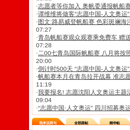
·
志愿者等你加入 奥帆委通报帆船
·
谭维维将做客“志愿中国-人文奥运
·
图文:路易威登帆船赛 色彩斑斓海
07:27
·
青岛帆船赛观众观赛乘免费车 赠
07:28
·
二00七青岛国际帆船赛 八月将按
20:00
·
倒计时500天 “志愿中国-人文奥运
·
帆船赛本月在青岛拉开战幕 准志
11:19
·
我要报名! 志愿沈阳人文奥运主题
09:04
·
“志愿中国·人文奥运” 四川招募奥
我来说两句
全部跟帖
精华帖