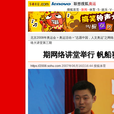
搜狐首页
-
新闻
-
体育
-
S
-
娱乐
-
V
-
北京2008年奥运会
>
奥运活动
>
“志愿中国，人文奥运”之网
络大讲堂第三期
期网络讲堂举行 帆船
https://2008.sohu.com
2007年06月16日16:44 搜狐体育