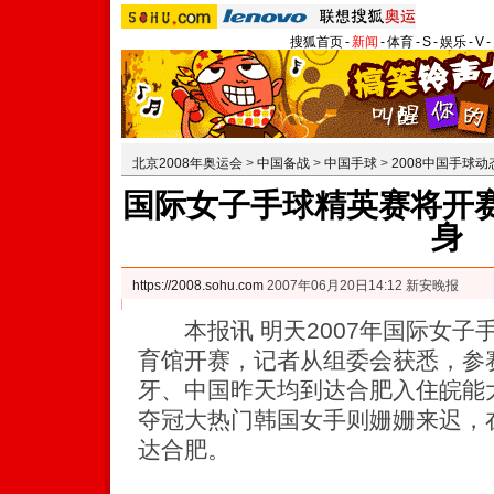
搜狐首页
-
新闻
-
体育
-
S
-
娱乐
-
V
-
北京2008年奥运会
>
中国备战
>
中国手球
>
2008中国手球动
国际女子手球精英赛将开赛
身
https://2008.sohu.com
2007年06月20日14:12 新安晚报
本报讯 明天2007年国际女子
育馆开赛，记者从组委会获悉，参
牙、中国昨天均到达合肥入住皖能
夺冠大热门韩国女手则姗姗来迟，
达合肥。