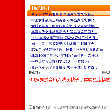
【相关新闻】
·
男子手球精英赛开幕 中国男队首战战胜劲...
·
中国女排战瑞士精英赛 小将当家陈忠和只...
·
女排精英赛证明魏秋月实力 未来目标憧憬0...
·
奥运会依女排精英赛选人 冯坤蕊蕊回国人...
·
2008奥运体操手球馆 国家体育馆工程八月...
·
国际手联主席参观奥运手球馆:工程进度令...
·
韩帅亲面试带来快乐手球 5月公布奥运集训名单
·
北京2008年奥运会各项目门票价格一览 手球
·
手球比赛项目规则要点(奥运竞赛知识)
·
奥运冠军克罗地亚爆冷 男子手球世锦赛仅...
匿名
*用搜狗拼音输入法发帖子，体验更流畅的
设为辩论话题