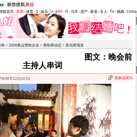
搜狐首页
-
新闻
-
体育
-
S
-
娱乐
-
V
-
财经
-
IT
-
汽车
-
房产
-
家居
-
女人
-
TV
-
视频
-
Chin
新闻
>
2008奥运赞助企业
>
赞助商动态
>
青岛啤酒发
图文：晚会前
主持人串词
我来说两句
7年06月22日10:53