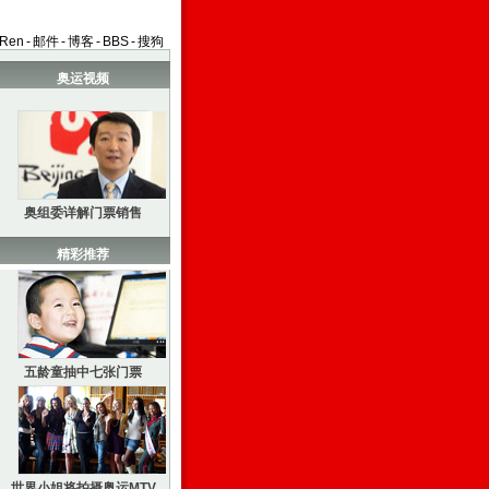
aRen
-
邮件
-
博客
-
BBS
-
搜狗
奥运视频
奥组委详解门票销售
精彩推荐
五龄童抽中七张门票
世界小姐将拍摄奥运MTV