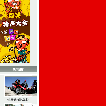
奥运图库
“北极猫”保“鸟巢”