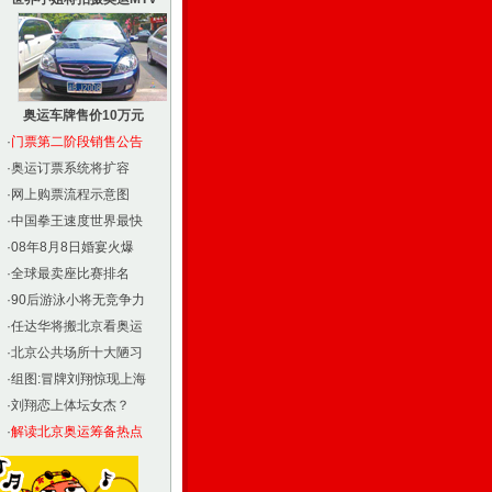
奥运车牌售价10万元
·
门票第二阶段销售公告
·
奥运订票系统将扩容
·
网上购票流程示意图
·
中国拳王速度世界最快
·
08年8月8日婚宴火爆
·
全球最卖座比赛排名
·
90后游泳小将无竞争力
·
任达华将搬北京看奥运
·
北京公共场所十大陋习
·
组图:冒牌刘翔惊现上海
·
刘翔恋上体坛女杰？
·
解读北京奥运筹备热点