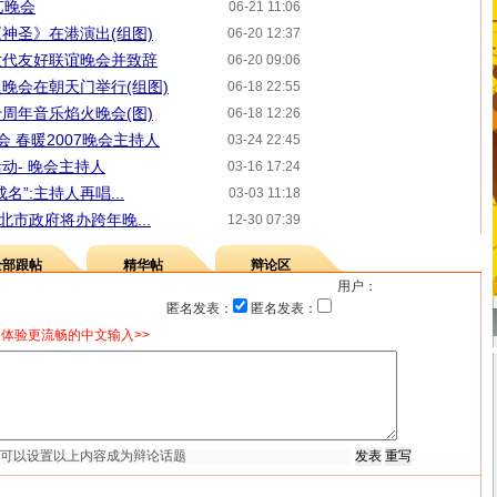
艺晚会
06-21 11:06
神圣》在港演出(组图)
06-20 12:37
世代友好联谊晚会并致辞
06-20 09:06
晚会在朝天门举行(组图)
06-18 22:55
十周年音乐焰火晚会(图)
06-18 12:26
会 春暖2007晚会主持人
03-24 22:45
动- 晚会主持人
03-16 17:24
”:主持人再唱...
03-03 11:18
北市政府将办跨年晚...
12-30 07:39
全部跟帖
精华帖
辩论区
用户：
匿名发表：
匿名发表：
体验更流畅的中文输入>>