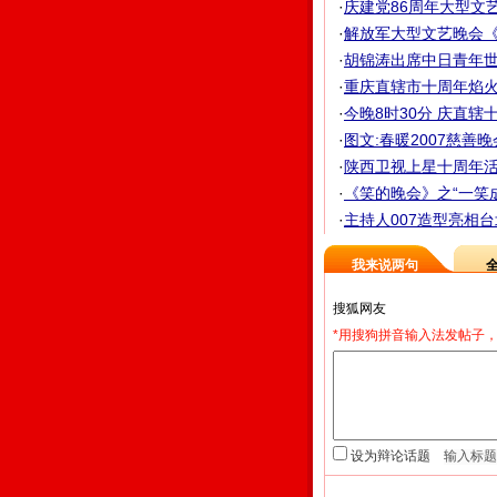
·
庆建党86周年大型文
·
解放军大型文艺晚会《
·
胡锦涛出席中日青年
·
重庆直辖市十周年焰火
·
今晚8时30分 庆直辖
·
图文:春暖2007慈善晚
·
陕西卫视上星十周年活
·
《笑的晚会》之“一笑成名
·
主持人007造型亮相台
我来说两句
*用搜狗拼音输入法发帖子，
设为辩论话题