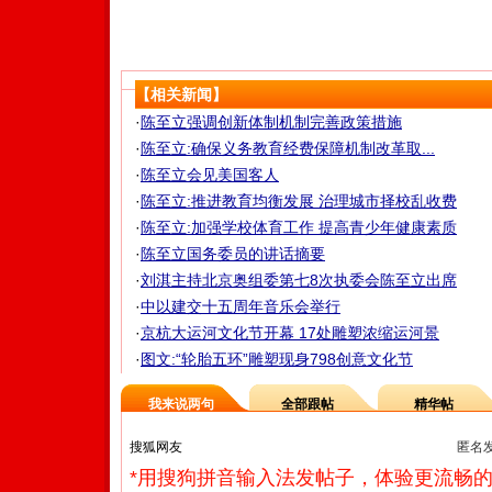
【相关新闻】
·
陈至立强调创新体制机制完善政策措施
·
陈至立:确保义务教育经费保障机制改革取...
·
陈至立会见美国客人
·
陈至立:推进教育均衡发展 治理城市择校乱收费
·
陈至立:加强学校体育工作 提高青少年健康素质
·
陈至立国务委员的讲话摘要
·
刘淇主持北京奥组委第七8次执委会陈至立出席
·
中以建交十五周年音乐会举行
·
京杭大运河文化节开幕 17处雕塑浓缩运河景
·
图文:“轮胎五环”雕塑现身798创意文化节
我来说两句
全部跟帖
精华帖
匿名
*用搜狗拼音输入法发帖子，体验更流畅的