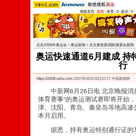
搜狐首页
-
新闻
-
体育
-
S
-
娱乐
-
V
-
北京2008年奥运会
>
奥运新闻
>
北京奥组委/国际奥委会新闻
奥运快速通道6月建成 持
行
https://2008.sohu.com
2007年06月26日20:17 中国新闻网
中新网6月26日电 北京晚报消息
体育赛事”的奥运测试赛即将开始
津、沈阳、青岛、秦皇岛等地高速公
本月启用。
据悉，持有奥运特别通行证的车