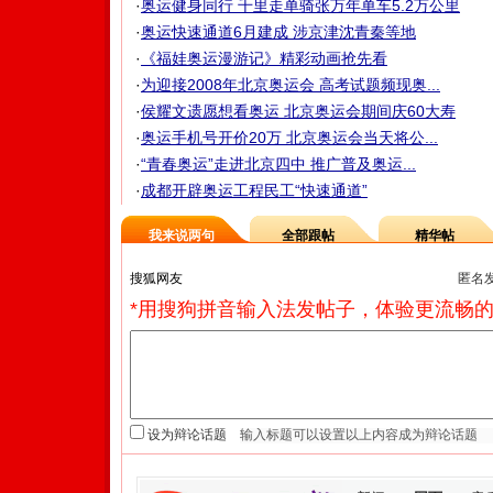
·
奥运健身同行 千里走单骑张万年单车5.2万公里
·
奥运快速通道6月建成 涉京津沈青秦等地
·
《福娃奥运漫游记》精彩动画抢先看
·
为迎接2008年北京奥运会 高考试题频现奥...
·
侯耀文遗愿想看奥运 北京奥运会期间庆60大寿
·
奥运手机号开价20万 北京奥运会当天将公...
·
“青春奥运”走进北京四中 推广普及奥运...
·
成都开辟奥运工程民工“快速通道”
我来说两句
全部跟帖
精华帖
匿名
*用搜狗拼音输入法发帖子，体验更流畅的
设为辩论话题