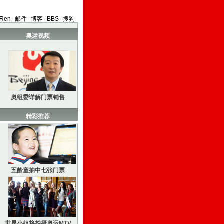
aRen
-
邮件
-
博客
-
BBS
-
搜狗
奥运视频
奥组委详解门票销售
精彩推荐
五龄童抽中七张门票
世界小姐将拍摄奥运MTV