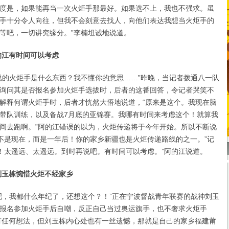
度是，如果能再当一次火炬手那最好。如果选不上，我也不强求。虽
手十分令人向往，但我不会刻意去找人，向他们表达我想当火炬手的
等吧，一切讲究缘分。”李楠坦诚地说道。
的江有时间可以考虑
的火炬手是什么东西？我不懂你的意思……”昨晚，当记者拨通八一队
询问其是否报名参加火炬手选拔时，后者的这番回答，令记者哭笑不
解释何谓火炬手时，后者才恍然大悟地说道，“原来是这个。我现在脑
带队训练，以及备战7月底的亚锦赛。我哪有时间来考虑这个！就算我
间去跑啊。”阿的江错误的以为，火炬传递将于今年开始。所以不断说
“不是现在，而是一年后！你的家乡新疆也是火炬传递路线的之一。”记
？！太遥远、太遥远。到时再说吧。有时间可以考虑。”阿的江说道。
刘玉栋惋惜火炬不经家乡
，我都什么年纪了，还想这个？！”正在宁波督战青年联赛的战神刘玉
报名参加火炬手后自嘲，反正自己当过奥运旗手，也不奢求火炬手
有任何想法，但刘玉栋内心处也有一丝遗憾，那就是自己的家乡福建莆