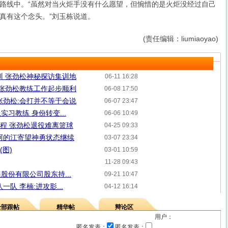
路线中。“虽然对当火炬手没有什么愿望，但惋惜的是火炬没经过自己
真有这个念头。”刘玉栋说道。
(责任编辑：liumiaoyao)
训 张劲松神秘探访集训地
06-11 16:28
 张劲松教练工作起步顺利
06-08 17:50
张劲松:会打并不等于会说
06-07 23:47
习教练 身份转变...
06-06 10:49
A征程 张劲松退役难离篮球
04-25 09:33
阿的江寄望神勇状态继续
03-07 23:34
(图)
03-01 10:59
11-28 09:43
股份有限公司股东持...
09-21 10:47
队 李楠:进攻影...
04-12 16:14
全部跟帖
精华帖
辩论区
用户：
匿名发表：
匿名发表：