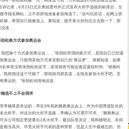
与吗？那咱就积极一点，响应这号召，力所能及的为奥运做点贡献
克告诉记者，6月23日北京奥组委对外正式宣布火炬手选拔的标准后，当
搜寻报名网站，义不容辞地准备参加海选了。“说句玩笑话，在网上填
祈祷，希望自己能被选上。要知道，能手拿火炬到北京去跑一下，那
克说道。
张劲松换方式参加奥运会
我想换个方式参加奥运会……”张劲松所谓的换方式，是指自己已经退
加奥运会，只能用其他方式来安慰自己的“奥运梦”。 谁都知道，如果
训名单里没有张劲松的名字，老张很有可能会推迟退役时间。“谁都向
。既然我没这个可能了，那咱就另辟其道，去报名参加火炬手吧。至
有奥运的。”张劲松动情地说道。
李楠选不上不会强求
李楠算是幸运的，早在3年前的雅典奥运会上，作为中国男篮队长的
名火炬手。对这次的火炬手选拔，李楠认为可遇不可求。 “雅典奥运
可乐公司指定男篮要出2名火炬手。最后队里决定，我和姚明去。在得
是相当高兴。毕竟火炬手代表的是种荣誉，也是人生中最难忘的。但