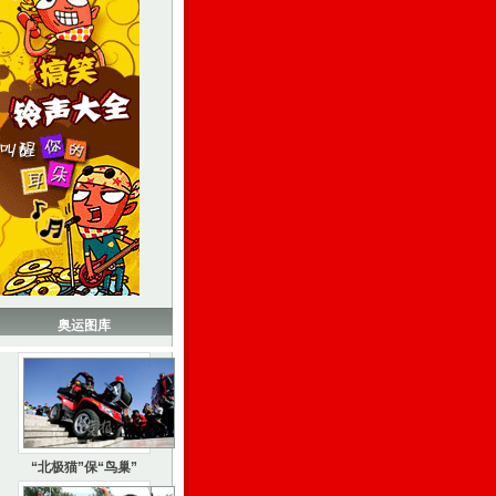
奥运图库
“北极猫”保“鸟巢”