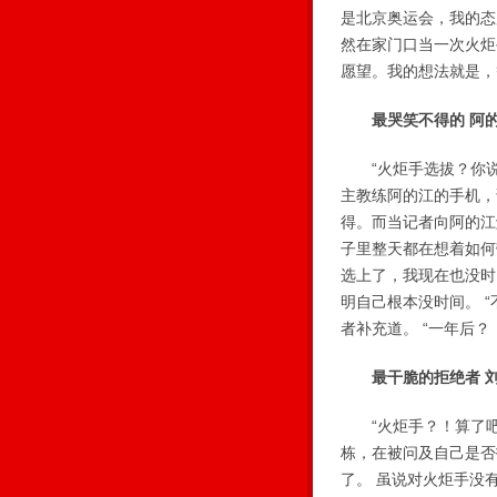
是北京奥运会，我的态
然在家门口当一次火炬
愿望。我的想法就是，
最哭笑不得的 阿
“火炬手选拔？你说
主教练阿的江的手机，
得。而当记者向阿的江
子里整天都在想着如何
选上了，我现在也没时
明自己根本没时间。 
者补充道。 “一年后
最干脆的拒绝者 
“火炬手？！算了吧
栋，在被问及自己是否
了。 虽说对火炬手没