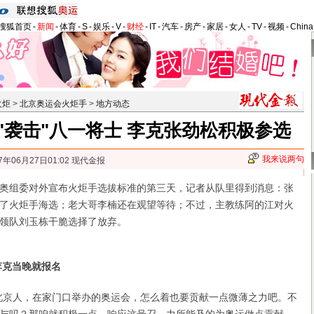
搜狐首页
-
新闻
-
体育
-
S
-
娱乐
-
V
-
财经
-
IT
-
汽车
-
房产
-
家居
-
女人
-
TV
-
视频
-
Chin
火炬
>
北京奥运会火炬手
>
地方动态
"袭击"八一将士 李克张劲松积极参选
我来说两句
7年06月27日01:02 现代金报
组委对外宣布火炬手选拔标准的第三天，记者从队里得到消息：张
了火炬手海选；老大哥李楠还在观望等待；不过，主教练阿的江对火
领队刘玉栋干脆选择了放弃。
李克当晚就报名
京人，在家门口举办的奥运会，怎么着也要贡献一点微薄之力吧。不