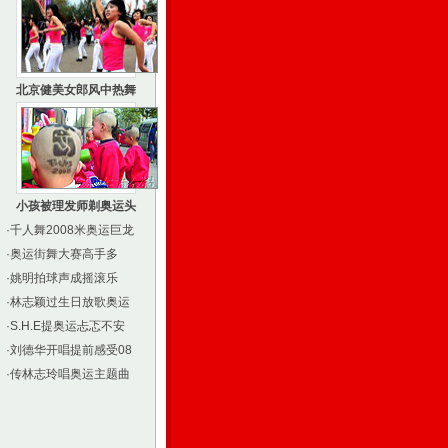
北京健美女郎风中热舞
小孩被理发师剃奥运头
·
千人舞2008米奥运巨龙
·
奥运街舞大赛高手多
·
姚明拍球声成摇滚乐
·
林志颖过生日放歌奥运
·
S.H.E提奥运忐忑不安
·
刘德华开唱提前感受08
·
传林志玲唱奥运主题曲