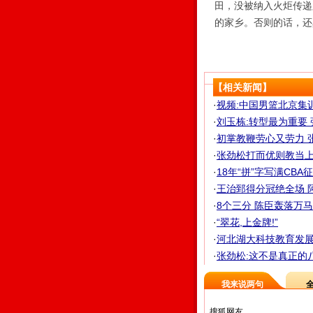
田，没被纳入火炬传递
的家乡。否则的话，还
【相关新闻】
·
视频:中国男篮北京集
·
刘玉栋:转型最为重要
·
初掌教鞭劳心又劳力 
·
张劲松打而优则教当上实
·
18年“拼”字写满CB
·
王治郅得分冠绝全场 
·
8个三分 陈臣轰落万马
·
“翠花,上金牌!”
·
河北湖大科技教育发展
·
张劲松:这不是真正的八一
我来说两句