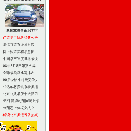
奥运车牌售价10万元
·
门票第二阶段销售公告
·
奥运订票系统将扩容
·
网上购票流程示意图
·
中国拳王速度世界最快
·
08年8月8日婚宴火爆
·
全球最卖座比赛排名
·
90后游泳小将无竞争力
·
任达华将搬北京看奥运
·
北京公共场所十大陋习
·
组图:冒牌刘翔惊现上海
·
刘翔恋上体坛女杰？
·
解读北京奥运筹备热点