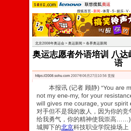
搜狐首页
-
新闻
-
体育
-
S
-
娱乐
-
V
-
北京2008年奥运会
>
奥运新闻
>
各界奥运新闻
奥运志愿者外语培训 八达
语
https://2008.sohu.com
2007年06月27日10:56 竞报
本报讯 (记者 顾静) “You are my ad
not my ene-my, for your resistanc
will gives me courage, your sp
对手但不是我的敌人，因为你的竞
给我勇气，你的精神使我崇高……)
城脚下的
北京
科技职业学院操场上