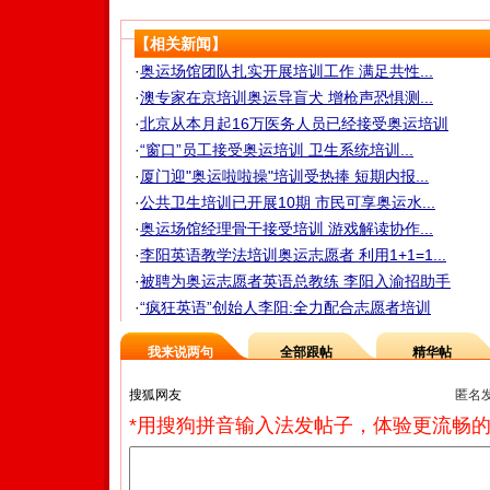
【相关新闻】
·
奥运场馆团队扎实开展培训工作 满足共性...
·
澳专家在京培训奥运导盲犬 增枪声恐惧测...
·
北京从本月起16万医务人员已经接受奥运培训
·
“窗口”员工接受奥运培训 卫生系统培训...
·
厦门迎"奥运啦啦操"培训受热捧 短期内报...
·
公共卫生培训已开展10期 市民可享奥运水...
·
奥运场馆经理骨干接受培训 游戏解读协作...
·
李阳英语教学法培训奥运志愿者 利用1+1=1...
·
被聘为奥运志愿者英语总教练 李阳入渝招助手
·
“疯狂英语”创始人李阳:全力配合志愿者培训
我来说两句
全部跟帖
精华帖
匿名
*用搜狗拼音输入法发帖子，体验更流畅的