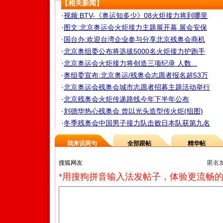
【相关新闻】
·
视频:BTV-《奥运知多少》08火炬接力将到哪里
·
图文:北京奥运会火炬接力主题展开幕 展会安保
·
国台办:欢迎台湾企业参与分享北京残奥会商机
·
北京奥组委公布将选拔5000名火炬接力护跑手
·
北京奥运会火炬接力将创造三项纪录 人数...
·
奥组委宣布:北京奥运/残奥会志愿者报名超53万
·
北京奥运会残奥会城市志愿者招募主题活动举行
·
北京残奥会火炬传递路线今年下半年公布
·
刘德华热心残奥会 曾以光头造型传火炬(组图)
·
冬季残奥会中国男子接力队击败日本队获第九名
我来说两句
全部跟帖
精华帖
匿名
*用搜狗拼音输入法发帖子，体验更流畅的