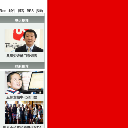
aRen
-
邮件
-
博客
-
BBS
-
搜狗
奥运视频
奥组委详解门票销售
精彩推荐
五龄童抽中七张门票
世界小姐将拍摄奥运MTV