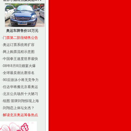
奥运车牌售价10万元
·
门票第二阶段销售公告
·
奥运订票系统将扩容
·
网上购票流程示意图
·
中国拳王速度世界最快
·
08年8月8日婚宴火爆
·
全球最卖座比赛排名
·
90后游泳小将无竞争力
·
任达华将搬北京看奥运
·
北京公共场所十大陋习
·
组图:冒牌刘翔惊现上海
·
刘翔恋上体坛女杰？
·
解读北京奥运筹备热点