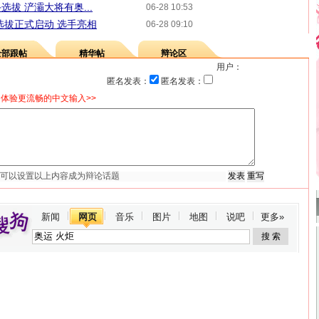
拔 浐灞大将有奥...
06-28 10:53
选拔正式启动 选手亮相
06-28 09:10
全部跟帖
精华帖
辩论区
用户：
匿名发表：
匿名发表：
体验更流畅的中文输入>>
新闻
网页
音乐
图片
地图
说吧
更多»