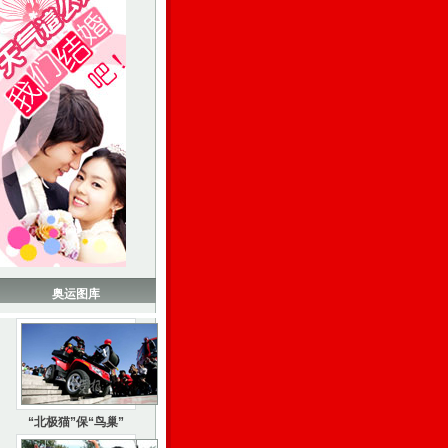
奥运图库
“北极猫”保“鸟巢”