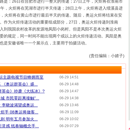
路是：26日在合肥市进行一整天的传递；27日上午，火炬将在淮南市
下午，火炬将在芜湖市进行半天传递；28日上午，火炬将进入绩溪县进
午，火炬将在黄山市进行最后半天的传递。随后，奥运火炬将结束在安
。作为火炬传递活动的重要组成部分，27日，奥运火炬传递到淮南
入到我国农村改革的发源地凤阳小岗村。但是凤阳不是本次奥运火炬
委的规定，同一时间不能出现两个或以上的火炬传递活动。凤阳是奥
也是安徽省唯一一个展示点，主要用于拍摄活动。
(责任编辑：小婧子)
运主题电视节目蜂拥而至
06-29 14:51
《奥运群英会》盛...
06-29 14:48
群英会》抄袭《大练冰》?
06-29 14:47
 市民零距离接触"...
06-29 14:38
李晓波渴望成奥运...
06-29 13:46
手 08奥运将做客...
06-29 11:09
 明年五月参加火...
06-29 10:02
灵感 纸卷轴概念手...
06-29 07:29