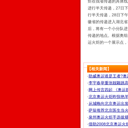
炬在我省传递的具体线
进行半天传递，27日
行半天传递，28日下
徽省的传递进入湖北省
后，将有一个小分队进
传递的地点。根据奥组
运火炬的一个展示点，
【相关新闻】
·
助威奥运谁是王者?奥
·
李宇春举重张靓颖跳高 
·
网上传言四起 《奥运
·
北京奥运火炬昨惊艳羊城
·
从城晚向北京奥运出发 
·
萨翁推荐北京医生当火炬
·
泉州奥运火炬手选拔规则
·
借助2008北京奥运火炬