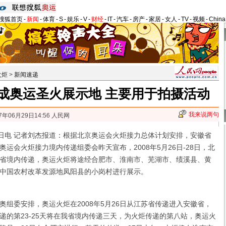
搜狐首页
-
新闻
-
体育
-
S
-
娱乐
-
V
-
财经
-
IT
-
汽车
-
房产
-
家居
-
女人
-
TV
-
视频
-
Chin
火炬
>
新闻速递
成奥运圣火展示地 主要用于拍摄活动
我来说两句
7年06月29日14:56 人民网
电 记者刘杰报道：根据北京奥运会火炬接力总体计划安排，安徽省
运会火炬接力境内传递组委会昨天宣布，2008年5月26日-28日，北
省境内传递，奥运火炬将途经合肥市、淮南市、芜湖市、绩溪县、黄
中国农村改革发源地凤阳县的小岗村进行展示。
委安排，奥运火炬在2008年5月26日从江苏省传递进入安徽省，
递的第23-25天将在我省境内传递三天，为火炬传递的第八站，奥运火